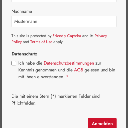
Bildergalerie überspringen
Nachname
This site is protected by
Friendly Captcha
and its
Privacy
Policy
and
Terms of Use
apply.
Datenschutz
Ich habe die
Datenschutzbestimmungen
zur
Kenntnis genommen und die
AGB
gelesen und bin
mit ihnen einverstanden.
*
Die mit einem Stern (*) markierten Felder sind
Regulärer Preis:
149,00 €
Pflichtfelder.
Inhalt:
0.271 Kilogramm
(549,82 € / 1 Kilogramm)
Preise inkl. MwSt. zzgl. Versandkosten
Anmelden