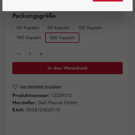
Artikel auf Lager.
auswählen
Packungsgröße
60 Kapseln
90 Kapseln
120 Kapseln
180 Kapseln
360 Kapseln
Produkt Anzahl: Gib den gewünschten Wert e
In den Warenkorb
Zum Merkzettel hinzufügen
Produktnummer:
13359613
Hersteller:
Gall Pharma GmbH
EAN:
9008124069119