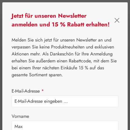
Zum Hauptinhalt springen
Jetzt für unseren Newsletter
anmelden und 15 % Rabatt erhalten!
0
Werkzeugleiste anzeigen
Du hast 0 Produkte
Melden Sie sich jetzt für unseren Newsletter an und
verpassen Sie keine Produktneuheiten und exklusiven
Aktionen mehr. Als Dankeschön für Ihre Anmeldung
⌂
Gall Pharma
Naturstoffe
erhalten Sie außerdem einen Rabattcode, mit dem Sie
5-HTP 100 mg
bei einem Ihrer nächsten Einkäufe 15 % auf das
gesamte Sortiment sparen.
GPH Kapseln
E-Mail-Adresse
*
Vorname