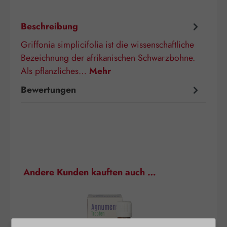
Beschreibung
Griffonia simplicifolia ist die wissenschaftliche
Bezeichnung der afrikanischen Schwarzbohne.
Als pflanzliches…
Mehr
Bewertungen
Produktgalerie überspringen
Andere Kunden kauften auch …