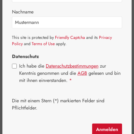
Bildergalerie überspringen
Nachname
This site is protected by
Friendly Captcha
and its
Privacy
Policy
and
Terms of Use
apply.
Datenschutz
Ich habe die
Datenschutzbestimmungen
zur
Kenntnis genommen und die
AGB
gelesen und bin
mit ihnen einverstanden.
*
Die mit einem Stern (*) markierten Felder sind
Regulärer Preis:
532,00 €
Pflichtfelder.
Inhalt:
0.935 Kilogramm
(568,98 € / 1 Kilogramm)
Preise inkl. MwSt. zzgl. Versandkosten
Anmelden