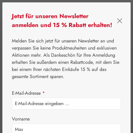
Zum Hauptinhalt springen
Jetzt für unseren Newsletter
anmelden und 15 % Rabatt erhalten!
0
Werkzeugleiste anzeigen
Du hast 0 Produkte
Melden Sie sich jetzt für unseren Newsletter an und
verpassen Sie keine Produktneuheiten und exklusiven
Aktionen mehr. Als Dankeschön für Ihre Anmeldung
⌂
Gall Pharma
Augen
erhalten Sie außerdem einen Rabattcode, mit dem Sie
Zeaxanthin 6 mg
bei einem Ihrer nächsten Einkäufe 15 % auf das
gesamte Sortiment sparen.
GPH Kapseln
E-Mail-Adresse
*
Vorname