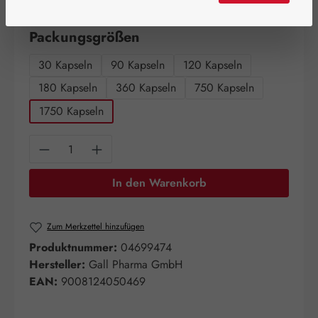
Artikel auf Lager.
auswählen
Packungsgrößen
30 Kapseln
90 Kapseln
120 Kapseln
180 Kapseln
360 Kapseln
750 Kapseln
1750 Kapseln
Produkt Anzahl: Gib den gewünschten Wert e
In den Warenkorb
Zum Merkzettel hinzufügen
Produktnummer:
04699474
Hersteller:
Gall Pharma GmbH
EAN:
9008124050469