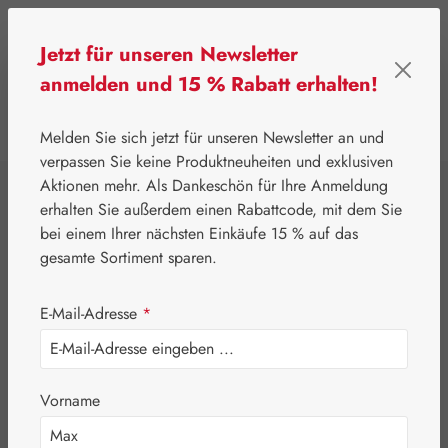
Zum Hauptinhalt springen
Jetzt für unseren Newsletter
anmelden und 15 % Rabatt erhalten!
0
Werkzeugleiste anzeigen
Du hast 0 Produkte
Melden Sie sich jetzt für unseren Newsletter an und
verpassen Sie keine Produktneuheiten und exklusiven
Aktionen mehr. Als Dankeschön für Ihre Anmeldung
⌂
Gall Pharma
Topinambur
erhalten Sie außerdem einen Rabattcode, mit dem Sie
Topinambur PE
bei einem Ihrer nächsten Einkäufe 15 % auf das
gesamte Sortiment sparen.
GPH Kapseln
E-Mail-Adresse
*
Vorname