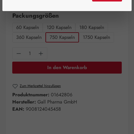
Artikel auf Lager.
auswählen
Packungsgrößen
60 Kapseln
120 Kapseln
180 Kapseln
360 Kapseln
750 Kapseln
1750 Kapseln
Produkt Anzahl: Gib den gewünschten Wert e
In den Warenkorb
Zum Merkzettel hinzufügen
Produktnummer:
01642806
Hersteller:
Gall Pharma GmbH
EAN:
9008124045458