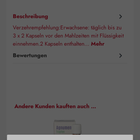
Beschreibung
Verzehrempfehlung:Erwachsene: täglich bis zu
3 x 2 Kapseln vor den Mahlzeiten mit Flüssigkeit
einnehmen.2 Kapseln enthalten…
Mehr
Bewertungen
Produktgalerie überspringen
Andere Kunden kauften auch …