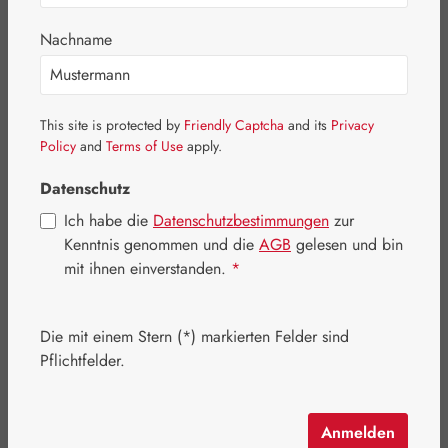
Bildergalerie überspringen
Nachname
This site is protected by
Friendly Captcha
and its
Privacy
Policy
and
Terms of Use
apply.
Datenschutz
Ich habe die
Datenschutzbestimmungen
zur
Kenntnis genommen und die
AGB
gelesen und bin
mit ihnen einverstanden.
*
Die mit einem Stern (*) markierten Felder sind
Regulärer Preis:
157,50 €
Pflichtfelder.
Inhalt:
0.43 Kilogramm
(366,28 € / 1 Kilogramm)
Preise inkl. MwSt. zzgl. Versandkosten
Anmelden