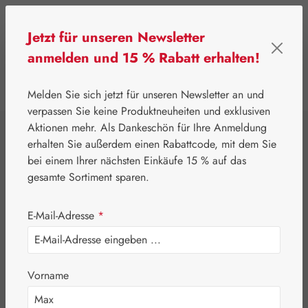
Zum Hauptinhalt springen
Jetzt für unseren Newsletter
anmelden und 15 % Rabatt erhalten!
0
Werkzeugleiste anzeigen
Du hast 0 Produkte
Melden Sie sich jetzt für unseren Newsletter an und
verpassen Sie keine Produktneuheiten und exklusiven
Aktionen mehr. Als Dankeschön für Ihre Anmeldung
⌂
Gall Pharma
Topinambur
erhalten Sie außerdem einen Rabattcode, mit dem Sie
Topinambur
bei einem Ihrer nächsten Einkäufe 15 % auf das
gesamte Sortiment sparen.
Aminosäure-
E-Mail-Adresse
*
Vitamin GPH
Kapseln
Vorname