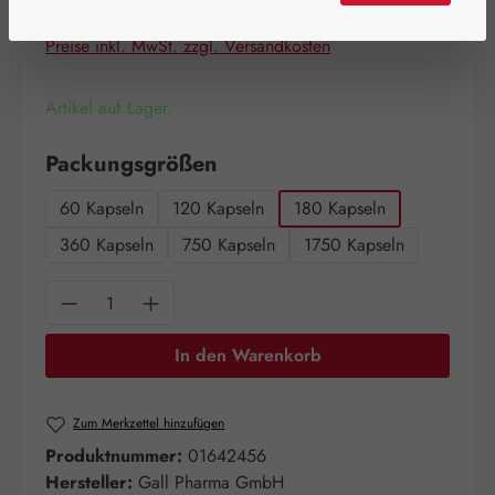
Inhalt:
0.102 Kilogramm
(617,65 € / 1 Kilogramm)
Preise inkl. MwSt. zzgl. Versandkosten
Artikel auf Lager.
auswählen
Packungsgrößen
60 Kapseln
120 Kapseln
180 Kapseln
360 Kapseln
750 Kapseln
1750 Kapseln
Produkt Anzahl: Gib den gewünschten Wert e
In den Warenkorb
Zum Merkzettel hinzufügen
Produktnummer:
01642456
Hersteller:
Gall Pharma GmbH