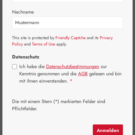
Nachname
Bildergalerie überspringen
This site is protected by
Friendly Captcha
and its
Privacy
Policy
and
Terms of Use
apply.
Datenschutz
Ich habe die
Datenschutzbestimmungen
zur
Kenntnis genommen und die
AGB
gelesen und bin
mit ihnen einverstanden.
*
Die mit einem Stern (*) markierten Felder sind
Pflichtfelder.
Anmelden
Regulärer Preis:
63,00 €