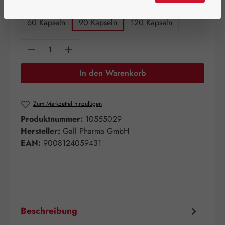
auswählen
Packungsgrößen
60 Kapseln
90 Kapseln
120 Kapseln
Produkt Anzahl: Gib den gewünschten Wert e
In den Warenkorb
Zum Merkzettel hinzufügen
Produktnummer:
10555029
Hersteller:
Gall Pharma GmbH
EAN:
9008124059431
Beschreibung