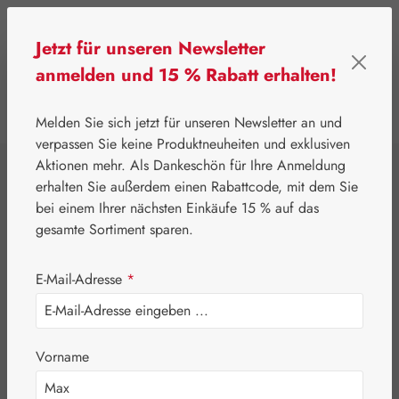
Zum Hauptinhalt springen
Jetzt für unseren Newsletter
anmelden und 15 % Rabatt erhalten!
0
Werkzeugleiste anzeigen
Du hast 0 Produkte
Melden Sie sich jetzt für unseren Newsletter an und
verpassen Sie keine Produktneuheiten und exklusiven
Aktionen mehr. Als Dankeschön für Ihre Anmeldung
⌂
Gall Pharma
Fit-Linie
erhalten Sie außerdem einen Rabattcode, mit dem Sie
Muskel-Fit Kapseln
bei einem Ihrer nächsten Einkäufe 15 % auf das
gesamte Sortiment sparen.
E-Mail-Adresse
*
Vorname
Bildergalerie überspringen