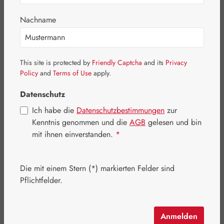
Nachname
This site is protected by
Friendly Captcha
and its
Privacy
Policy
and
Terms of Use
apply.
Datenschutz
Ich habe die
Datenschutzbestimmungen
zur
Kenntnis genommen und die
AGB
gelesen und bin
mit ihnen einverstanden.
*
Regulärer Preis:
26,40 €
Inhalt:
0.049 Kilogramm
(538,78 € / 1 Kilogramm)
Die mit einem Stern (*) markierten Felder sind
Preise inkl. MwSt. zzgl. Versandkosten
Pflichtfelder.
Artikel auf Lager.
Anmelden