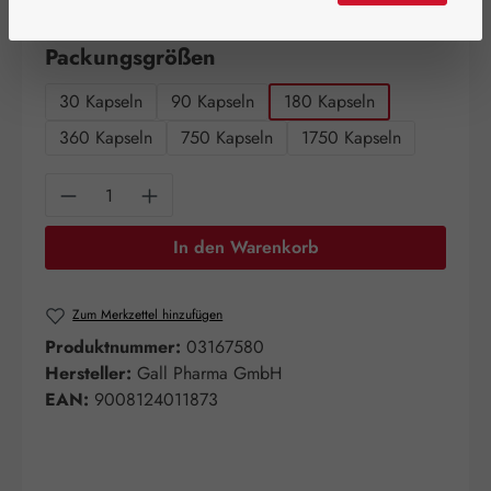
Artikel auf Lager.
auswählen
Packungsgrößen
30 Kapseln
90 Kapseln
180 Kapseln
360 Kapseln
750 Kapseln
1750 Kapseln
Produkt Anzahl: Gib den gewünschten Wert e
In den Warenkorb
Zum Merkzettel hinzufügen
Produktnummer:
03167580
Hersteller:
Gall Pharma GmbH
EAN:
9008124011873