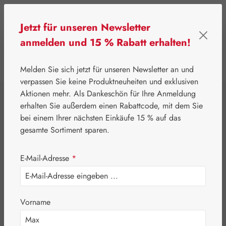
Zum Hauptinhalt springen
Jetzt für unseren Newsletter
anmelden und 15 % Rabatt erhalten!
0
Werkzeugleiste anzeigen
Du hast 0 Produkte
Melden Sie sich jetzt für unseren Newsletter an und
verpassen Sie keine Produktneuheiten und exklusiven
Aktionen mehr. Als Dankeschön für Ihre Anmeldung
⌂
Gall Pharma
Augen
erhalten Sie außerdem einen Rabattcode, mit dem Sie
Lutein / Zeaxanthin
bei einem Ihrer nächsten Einkäufe 15 % auf das
gesamte Sortiment sparen.
GPH Kapseln
E-Mail-Adresse
*
Vorname