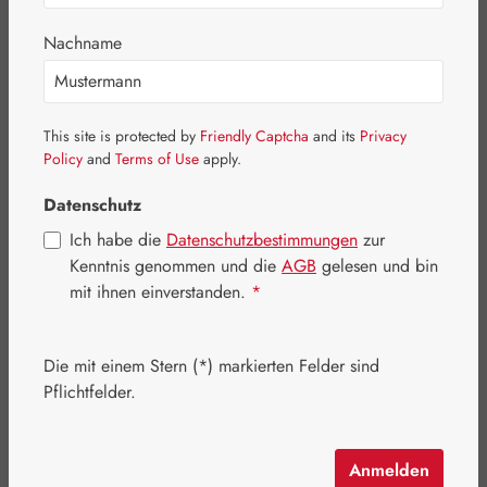
Bildergalerie überspringen
Nachname
This site is protected by
Friendly Captcha
and its
Privacy
Policy
and
Terms of Use
apply.
Datenschutz
Ich habe die
Datenschutzbestimmungen
zur
Kenntnis genommen und die
AGB
gelesen und bin
mit ihnen einverstanden.
*
Die mit einem Stern (*) markierten Felder sind
Regulärer Preis:
146,70 €
Pflichtfelder.
Inhalt:
0.089 Kilogramm
(1.648,31 € / 1 Kilogramm)
Preise inkl. MwSt. zzgl. Versandkosten
Anmelden