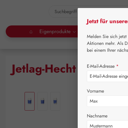
um Hauptinhalt springen
Zur Suche springen
Jetzt für unser
⌂
Eigenprodukte
Gall Pharma
Lei
Melden Sie sich jetzt
Aktionen mehr. Als D
bei einem Ihrer näch
Jetlag-Hecht 3 mg Ka
E-Mail-Adresse
*
Bildergalerie überspringen
Vorname
Nachname