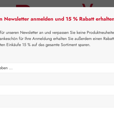
en Newsletter anmelden und 15 % Rabatt erhalte
tner Lifecare
Pater Severin Naturprodukte
Handels
 für unseren Newsletter an und verpassen Sie keine Produktneuheit
ankeschön für Ihre Anmeldung erhalten Sie außerdem einen Rabat
sten Einkäufe 15 % auf das gesamte Sortiment sparen.
⌂
Aktionen
Newsletter-Angebote
pseln
Verkaufspreis:
472,56
Inhalt:
0.483 K
Preise inkl. M