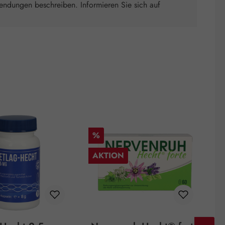
wendungen beschreiben. Informieren Sie sich auf
Rabatt
R
%
AKTION