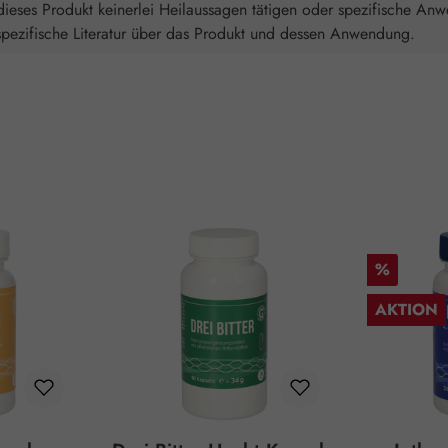
ieses Produkt keinerlei Heilaussagen tätigen oder spezifische An
spezifische Literatur über das Produkt und dessen Anwendung.
Rabatt
%
AKTION