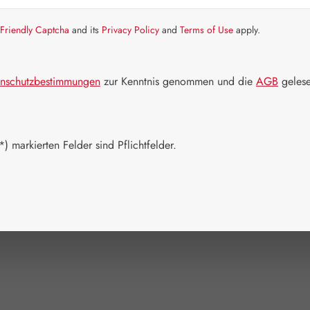
Bald wieder v
Nicht mehr
Friendly Captcha
and its
Privacy Policy
and
Terms of Use
apply.
Packungs
nschutzbestimmungen
zur Kenntnis genommen und die
AGB
gelese
30 Kapseln
(Diese O
180 Kapsel
(Diese 
Zum Merkzett
) markierten Felder sind Pflichtfelder.
Produktnum
Hersteller:
H