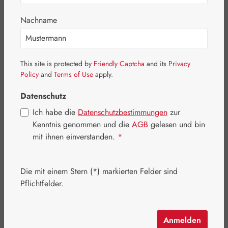
Nachname
This site is protected by
Friendly Captcha
and its
Privacy
Policy
and
Terms of Use
apply.
Datenschutz
Ich habe die
Datenschutzbestimmungen
zur
Kenntnis genommen und die
AGB
gelesen und bin
mit ihnen einverstanden.
*
Verkaufspreis:
55,92 €
%
Regulärer Preis:
69,90 €
(20% gespart)
Die mit einem Stern (*) markierten Felder sind
Inhalt:
0.049 Kilogramm
(1.141,22 € / 1 Kilogramm)
Pflichtfelder.
Preise inkl. MwSt. zzgl. Versandkosten
Artikel auf Lager.
Anmelden