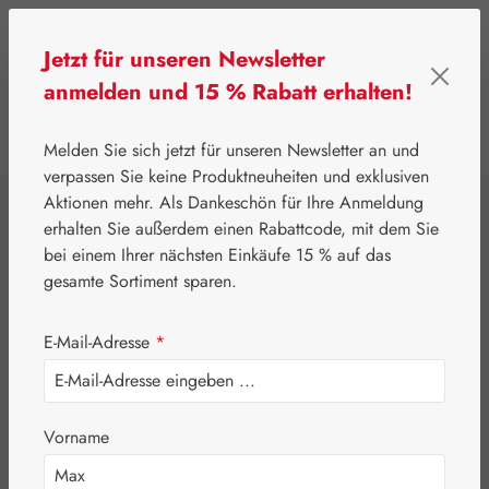
Zum Hauptinhalt springen
Jetzt für unseren Newsletter
anmelden und 15 % Rabatt erhalten!
0
Werkzeugleiste anzeigen
Du hast 0 Produkte
Melden Sie sich jetzt für unseren Newsletter an und
verpassen Sie keine Produktneuheiten und exklusiven
Aktionen mehr. Als Dankeschön für Ihre Anmeldung
⌂
Aktionen
Newsletter-Angebote
erhalten Sie außerdem einen Rabattcode, mit dem Sie
Jetlag-Hecht 1,5 mg
bei einem Ihrer nächsten Einkäufe 15 % auf das
gesamte Sortiment sparen.
Kapseln
E-Mail-Adresse
*
Vorname
Bildergalerie überspringen