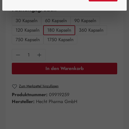
auswählen
Packungsgrößen
30 Kapseln
60 Kapseln
90 Kapseln
120 Kapseln
180 Kapseln
360 Kapseln
750 Kapseln
1750 Kapseln
Produkt Anzahl: Gib den gewünschten Wert e
In den Warenkorb
Zum Merkzettel hinzufügen
Produktnummer:
09919259
Hersteller:
Hecht Pharma GmbH