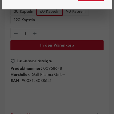
auswählen
Packungsgrößen
30 Kapseln
60 Kapseln
90 Kapseln
120 Kapseln
Produkt Anzahl: Gib den gewünschten Wert e
In den Warenkorb
Zum Merkzettel hinzufügen
Produktnummer:
00958648
Hersteller:
Gall Pharma GmbH
EAN:
9008124038641