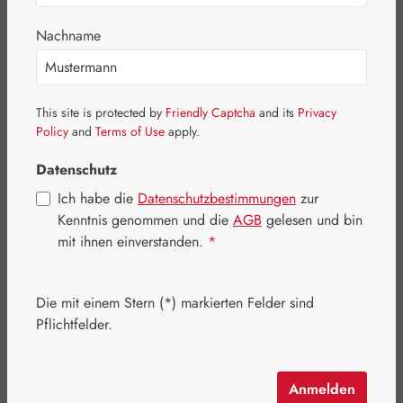
Nachname
This site is protected by
Friendly Captcha
and its
Privacy
Policy
and
Terms of Use
apply.
Datenschutz
Ich habe die
Datenschutzbestimmungen
zur
Kenntnis genommen und die
AGB
gelesen und bin
mit ihnen einverstanden.
*
Regulärer Preis:
19,80 €
Inhalt:
0.028 Kilogramm
(707,14 € / 1 Kilogramm)
Die mit einem Stern (*) markierten Felder sind
Preise inkl. MwSt. zzgl. Versandkosten
Pflichtfelder.
Artikel auf Lager.
Anmelden