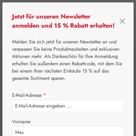
Zum Hauptinhalt springen
Jetzt für unseren Newsletter
anmelden und 15 % Rabatt erhalten!
0
Werkzeugleiste anzeigen
Du hast 0 Produkte
Melden Sie sich jetzt für unseren Newsletter an und
verpassen Sie keine Produktneuheiten und exklusiven
Aktionen mehr. Als Dankeschön für Ihre Anmeldung
⌂
Gall Pharma
Fit-Linie
erhalten Sie außerdem einen Rabattcode, mit dem Sie
Herz-Fit Kapseln
bei einem Ihrer nächsten Einkäufe 15 % auf das
gesamte Sortiment sparen.
E-Mail-Adresse
*
Vorname
Bildergalerie überspringen