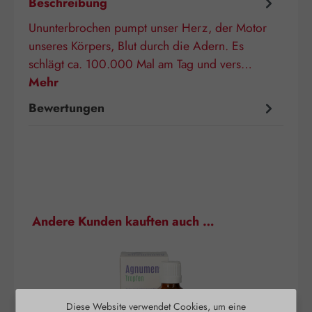
Beschreibung
Ununterbrochen pumpt unser Herz, der Motor
unseres Körpers, Blut durch die Adern. Es
schlägt ca. 100.000 Mal am Tag und vers…
Mehr
Bewertungen
Produktgalerie überspringen
Andere Kunden kauften auch …
Diese Website verwendet Cookies, um eine