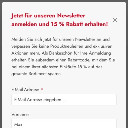
Zum Hauptinhalt springen
Jetzt für unseren Newsletter
anmelden und 15 % Rabatt erhalten!
0
Werkzeugleiste anzeigen
Du hast 0 Produkte
Melden Sie sich jetzt für unseren Newsletter an und
verpassen Sie keine Produktneuheiten und exklusiven
Aktionen mehr. Als Dankeschön für Ihre Anmeldung
⌂
Gall Pharma
Coenzym Q-10
erhalten Sie außerdem einen Rabattcode, mit dem Sie
Coenzym Q-10 100
bei einem Ihrer nächsten Einkäufe 15 % auf das
gesamte Sortiment sparen.
mg GPH Kapseln
E-Mail-Adresse
*
Vorname