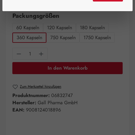
Artikel auf Lager.
auswählen
Packungsgrößen
60 Kapseln
120 Kapseln
180 Kapseln
360 Kapseln
750 Kapseln
1750 Kapseln
Produkt Anzahl: Gib den gewünschten Wert e
In den Warenkorb
Zum Merkzettel hinzufügen
Produktnummer:
06832747
Hersteller:
Gall Pharma GmbH
EAN:
9008124018896