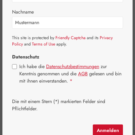
Bildergalerie überspringen
Nachname
This site is protected by
Friendly Captcha
and its
Privacy
Policy
and
Terms of Use
apply.
Datenschutz
Ich habe die
Datenschutzbestimmungen
zur
Kenntnis genommen und die
AGB
gelesen und bin
mit ihnen einverstanden.
*
Die mit einem Stern (*) markierten Felder sind
Regulärer Preis:
366,10 €
Pflichtfelder.
Inhalt:
0.094 Kilogramm
(3.894,68 € / 1 Kilogramm)
Preise inkl. MwSt. zzgl. Versandkosten
Anmelden