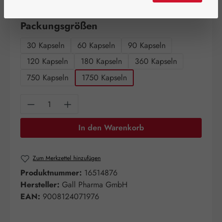
Artikel auf Lager.
auswählen
Packungsgrößen
30 Kapseln
60 Kapseln
90 Kapseln
120 Kapseln
180 Kapseln
360 Kapseln
750 Kapseln
1750 Kapseln
Produkt Anzahl: Gib den gewünschten Wert e
In den Warenkorb
Zum Merkzettel hinzufügen
Produktnummer:
16514876
Hersteller:
Gall Pharma GmbH
EAN:
9008124071976