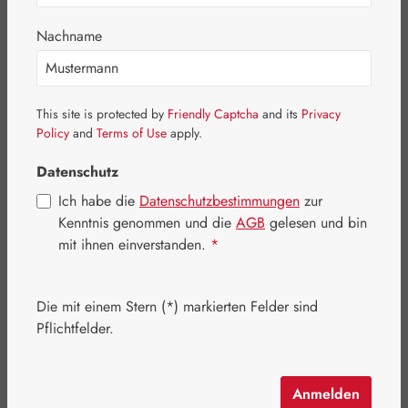
Bildergalerie überspringen
Nachname
This site is protected by
Friendly Captcha
and its
Privacy
Policy
and
Terms of Use
apply.
Datenschutz
Ich habe die
Datenschutzbestimmungen
zur
Kenntnis genommen und die
AGB
gelesen und bin
mit ihnen einverstanden.
*
Die mit einem Stern (*) markierten Felder sind
Regulärer Preis:
955,30 €
Pflichtfelder.
Inhalt:
0.957 Kilogramm
(998,22 € / 1 Kilogramm)
Preise inkl. MwSt. zzgl. Versandkosten
Anmelden