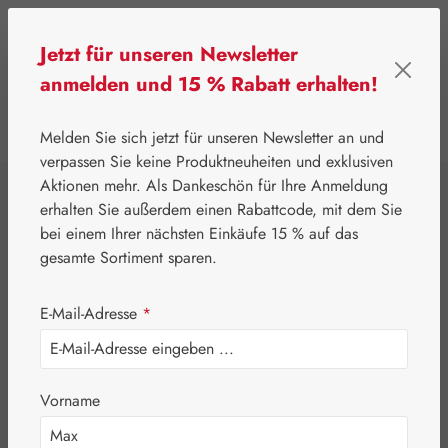
Zum Hauptinhalt springen
Jetzt für unseren Newsletter
anmelden und 15 % Rabatt erhalten!
0
Werkzeugleiste anzeigen
Du hast 0 Produkte
Melden Sie sich jetzt für unseren Newsletter an und
verpassen Sie keine Produktneuheiten und exklusiven
Aktionen mehr. Als Dankeschön für Ihre Anmeldung
⌂
Gall Pharma
Augen
erhalten Sie außerdem einen Rabattcode, mit dem Sie
Astaxanthin 12 mg
bei einem Ihrer nächsten Einkäufe 15 % auf das
gesamte Sortiment sparen.
GPH Kapseln
E-Mail-Adresse
*
Vorname