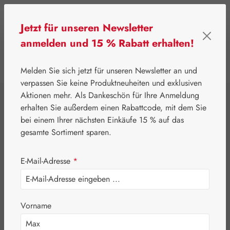
Zum Hauptinhalt springen
Jetzt für unseren Newsletter
anmelden und 15 % Rabatt erhalten!
0
Werkzeugleiste anzeigen
Du hast 0 Produkte
Melden Sie sich jetzt für unseren Newsletter an und
verpassen Sie keine Produktneuheiten und exklusiven
Aktionen mehr. Als Dankeschön für Ihre Anmeldung
⌂
Leitner Lifecare
Blütenessenzen
erhalten Sie außerdem einen Rabattcode, mit dem Sie
Australian Bush Flowers Essences®
bei einem Ihrer nächsten Einkäufe 15 % auf das
Dog Rose Tropfen
gesamte Sortiment sparen.
E-Mail-Adresse
*
Vorname