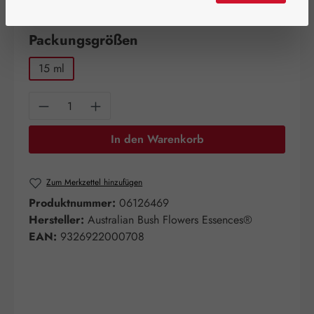
Artikel auf Lager.
auswählen
Packungsgrößen
15 ml
Produkt Anzahl: Gib den gewünschten Wert e
In den Warenkorb
Zum Merkzettel hinzufügen
Produktnummer:
06126469
Hersteller:
Australian Bush Flowers Essences®
EAN:
9326922000708