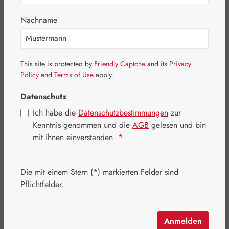
Bildergalerie überspringen
Nachname
This site is protected by
Friendly Captcha
and its
Privacy
Policy
and
Terms of Use
apply.
Datenschutz
Ich habe die
Datenschutzbestimmungen
zur
Kenntnis genommen und die
AGB
gelesen und bin
mit ihnen einverstanden.
*
Die mit einem Stern (*) markierten Felder sind
Regulärer Preis:
18,00 €
Pflichtfelder.
Inhalt:
0.015 Liter
(1.200,00 € / 1 Liter)
Preise inkl. MwSt. zzgl. Versandkosten
Anmelden