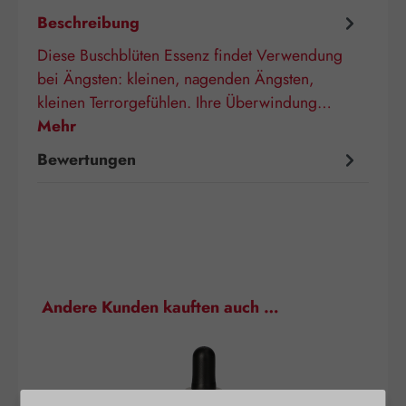
Beschreibung
Diese Buschblüten Essenz findet Verwendung
bei Ängsten: kleinen, nagenden Ängsten,
kleinen Terrorgefühlen. Ihre Überwindung…
Mehr
Bewertungen
Produktgalerie überspringen
Andere Kunden kauften auch …