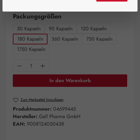
Artikel auf Lager.
auswählen
Packungsgrößen
30 Kapseln
90 Kapseln
120 Kapseln
180 Kapseln
360 Kapseln
750 Kapseln
1750 Kapseln
Produkt Anzahl: Gib den gewünschten Wert e
In den Warenkorb
Zum Merkzettel hinzufügen
Produktnummer:
04699445
Hersteller:
Gall Pharma GmbH
EAN:
9008124050438