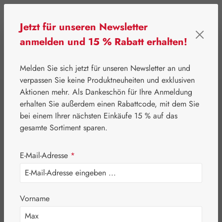
Zum Hauptinhalt springen
Jetzt für unseren Newsletter
anmelden und 15 % Rabatt erhalten!
0
Werkzeugleiste anzeigen
Du hast 0 Produkte
Melden Sie sich jetzt für unseren Newsletter an und
verpassen Sie keine Produktneuheiten und exklusiven
Aktionen mehr. Als Dankeschön für Ihre Anmeldung
⌂
Gall Pharma
Augen
erhalten Sie außerdem einen Rabattcode, mit dem Sie
Zeaxanthin 6 mg
bei einem Ihrer nächsten Einkäufe 15 % auf das
gesamte Sortiment sparen.
GPH Kapseln
E-Mail-Adresse
*
Vorname