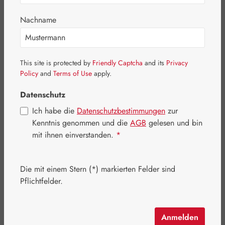
Bildergalerie überspringen
Nachname
This site is protected by
Friendly Captcha
and its
Privacy
Policy
and
Terms of Use
apply.
Datenschutz
Ich habe die
Datenschutzbestimmungen
zur
Kenntnis genommen und die
AGB
gelesen und bin
mit ihnen einverstanden.
*
Die mit einem Stern (*) markierten Felder sind
Regulärer Preis:
84,70 €
Pflichtfelder.
Inhalt:
0.096 Kilogramm
(882,29 € / 1 Kilogramm)
Preise inkl. MwSt. zzgl. Versandkosten
Anmelden