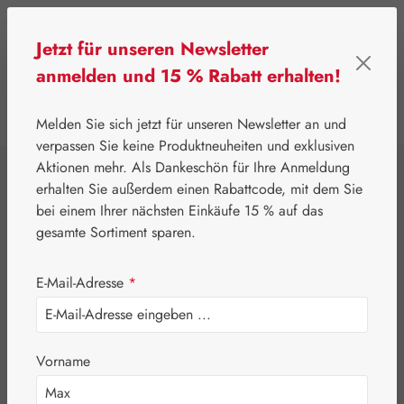
Zum Hauptinhalt springen
Jetzt für unseren Newsletter
anmelden und 15 % Rabatt erhalten!
0
Werkzeugleiste anzeigen
Du hast 0 Produkte
Melden Sie sich jetzt für unseren Newsletter an und
verpassen Sie keine Produktneuheiten und exklusiven
Aktionen mehr. Als Dankeschön für Ihre Anmeldung
⌂
Gall Pharma
Fit-Linie
erhalten Sie außerdem einen Rabattcode, mit dem Sie
Uro-Fit Kapseln
bei einem Ihrer nächsten Einkäufe 15 % auf das
gesamte Sortiment sparen.
E-Mail-Adresse
*
Vorname
Bildergalerie überspringen