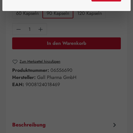
auswählen
Packungsgrößen
60 Kapseln
90 Kapseln
120 Kapseln
Produkt Anzahl: Gib den gewünschten Wert e
In den Warenkorb
Zum Merkzettel hinzufügen
Produktnummer:
06556690
Hersteller:
Gall Pharma GmbH
EAN:
9008124018469
Beschreibung