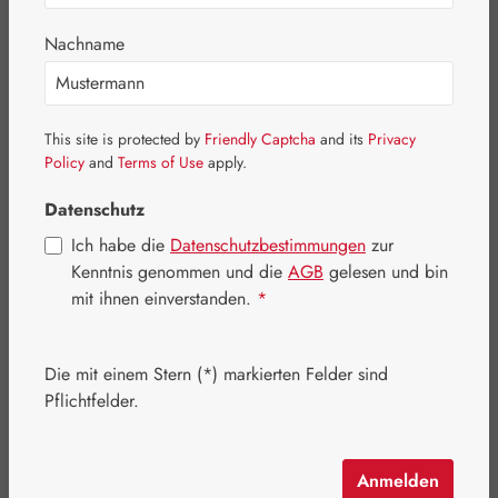
Nachname
This site is protected by
Friendly Captcha
and its
Privacy
Policy
and
Terms of Use
apply.
Datenschutz
Ich habe die
Datenschutzbestimmungen
zur
Kenntnis genommen und die
AGB
gelesen und bin
mit ihnen einverstanden.
*
Regulärer Preis:
31,10 €
Inhalt:
0.047 Kilogramm
(661,70 € / 1 Kilogramm)
Die mit einem Stern (*) markierten Felder sind
Preise inkl. MwSt. zzgl. Versandkosten
Pflichtfelder.
Artikel auf Lager.
Anmelden