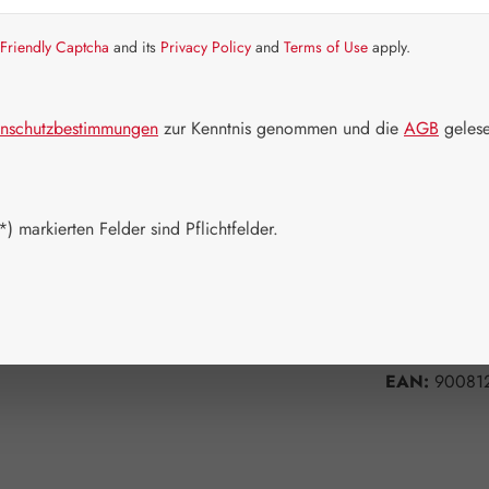
Artikel auf La
Friendly Captcha
and its
Privacy Policy
and
Terms of Use
apply.
Packungs
60 Kapseln
nschutzbestimmungen
zur Kenntnis genommen und die
AGB
gelese
Produkt 
) markierten Felder sind Pflichtfelder.
Zum Merkzett
Produktnum
Hersteller:
G
EAN:
90081