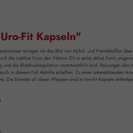
Uro-Fit Kapseln"
terprozesse reinigen sie das Blut von Abfall- und Fremdstoffen über
 wird die inaktive Form des Vitamin D's in seine aktive Form umgew
g und die Blutdruckregulation verantwortlich sind. Reizungen des
ch in diesem Fall Abhilfe schaffen: Zu einer unterstützenden An
e. Die Extrakte all dieser Pflanzen sind in Uro-Fit Kapseln enthalten
t
n.