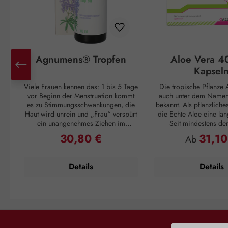
Agnumens® Tropfen
Aloe Vera 4
Kapsel
Viele Frauen kennen das: 1 bis 5 Tage
Die tropische Pflanze A
vor Beginn der Menstruation kommt
auch unter dem Namen 
es zu Stimmungsschwankungen, die
bekannt. Als pflanzliche
Haut wird unrein und „Frau“ verspürt
die Echte Aloe eine lan
ein unangenehmes Ziehen im
Seit mindestens de
Unterleib. Und ganz plötzlich, mit
Jahrhundert v. Chr. wuss
30,80 €
31,10
Regulärer Preis:
Regulärer P
Ab
Einsetzen der Periode, sind alle
Griechen um ihren posi
Unannehmlichkeiten vorbei, nur um
Cleopatra verwendet
sich 3 – 4 Wochen später zu
Pflegemittel für ihre H
Details
Details
wiederholen. Doch auch dagegen ist
die Römer und Inkas n
ein Kraut gewachsen: Die
Vera als Abwehrmittel g
Pflanzenstoffe aus den Früchten des
und zur Förderu
Mönchspfeffers greifen ausgleichend
Wundregeneration. Die 
in den Hormonhaushalt der Frau ein
ihre wertvollen Inhaltss
und schaffen so Harmonie für den
Gel, das im Blattinnere
weiblichen Zyklus. Die Aktivierung
ist. Dieses Blattmark e