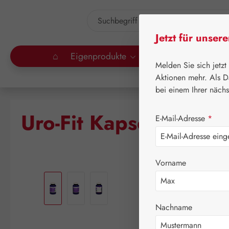
um Hauptinhalt springen
Zur Suche springen
Jetzt für unser
⌂
Eigenprodukte
Gall Pharma
Lei
Melden Sie sich jetzt
Aktionen mehr. Als D
bei einem Ihrer näch
Uro-Fit Kapseln
E-Mail-Adresse
*
Vorname
Bildergalerie überspringen
Nachname