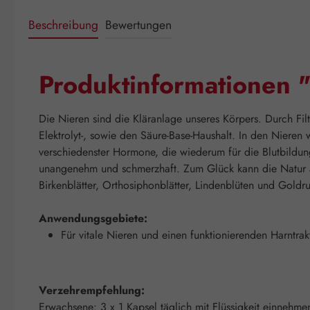
Beschreibung
Bewertungen
Produktinformationen "
Die Nieren sind die Kläranlage unseres Körpers. Durch Fil
Elektrolyt-, sowie den Säure-Base-Haushalt. In den Nieren
verschiedenster Hormone, die wiederum für die Blutbildun
unangenehm und schmerzhaft. Zum Glück kann die Natur au
Birkenblätter, Orthosiphonblätter, Lindenblüten und Goldrut
Anwendungsgebiete:
Für vitale Nieren und einen funktionierenden Harntrak
Verzehrempfehlung:
Erwachsene: 3 x 1 Kapsel täglich mit Flüssigkeit einnehme