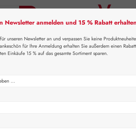
en Newsletter anmelden und 15 % Rabatt erhalte
tner Lifecare
Pater Severin Naturprodukte
Handels
 für unseren Newsletter an und verpassen Sie keine Produktneuheit
ankeschön für Ihre Anmeldung erhalten Sie außerdem einen Rabat
sten Einkäufe 15 % auf das gesamte Sortiment sparen.
⌂
Gall Pharma
Fit-Linie
Regulärer Prei
38,60 
Inhalt:
0.063 K
Preise inkl. M