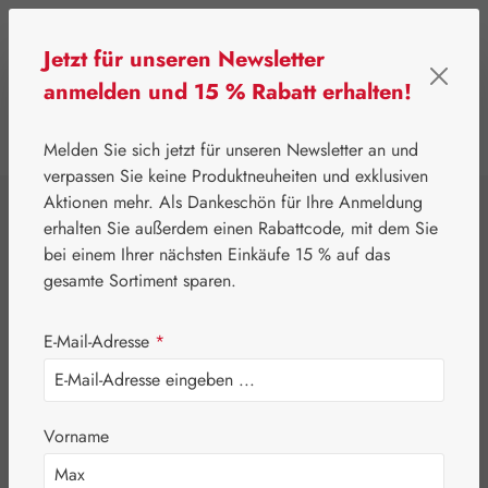
Zum Hauptinhalt springen
Jetzt für unseren Newsletter
anmelden und 15 % Rabatt erhalten!
0
Werkzeugleiste anzeigen
Du hast 0 Produkte
Melden Sie sich jetzt für unseren Newsletter an und
verpassen Sie keine Produktneuheiten und exklusiven
Aktionen mehr. Als Dankeschön für Ihre Anmeldung
⌂
Gall Pharma
Coenzym Q-10
erhalten Sie außerdem einen Rabattcode, mit dem Sie
Ubiquinol 100 mg
bei einem Ihrer nächsten Einkäufe 15 % auf das
gesamte Sortiment sparen.
GPH Kapseln
E-Mail-Adresse
*
Vorname