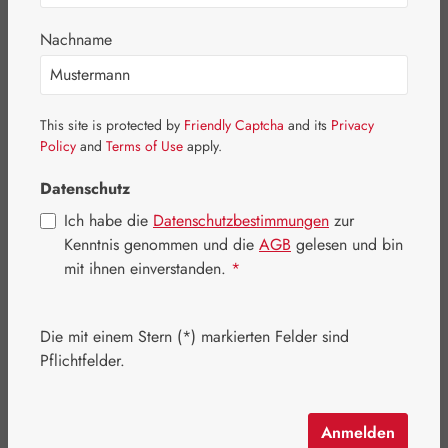
Bildergalerie überspringen
Nachname
This site is protected by
Friendly Captcha
and its
Privacy
Policy
and
Terms of Use
apply.
Datenschutz
Ich habe die
Datenschutzbestimmungen
zur
Kenntnis genommen und die
AGB
gelesen und bin
mit ihnen einverstanden.
*
Die mit einem Stern (*) markierten Felder sind
Regulärer Preis:
70,10 €
Pflichtfelder.
Inhalt:
0.04 Kilogramm
(1.752,50 € / 1 Kilogramm)
Preise inkl. MwSt. zzgl. Versandkosten
Anmelden