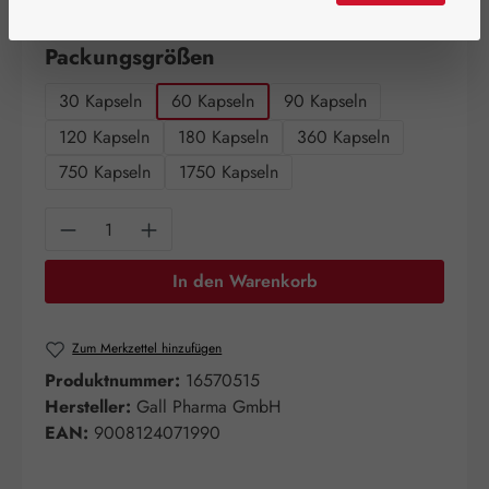
Artikel auf Lager.
auswählen
Packungsgrößen
30 Kapseln
60 Kapseln
90 Kapseln
120 Kapseln
180 Kapseln
360 Kapseln
750 Kapseln
1750 Kapseln
Produkt Anzahl: Gib den gewünschten Wert e
In den Warenkorb
Zum Merkzettel hinzufügen
Produktnummer:
16570515
Hersteller:
Gall Pharma GmbH
EAN:
9008124071990