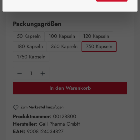
Schnell zuschlagen! Es sind nur noch wenige Artikel
verfügbar!
auswählen
Packungsgrößen
50 Kapseln
100 Kapseln
120 Kapseln
180 Kapseln
360 Kapseln
750 Kapseln
1750 Kapseln
Produkt Anzahl: Gib den gewünschten Wert e
In den Warenkorb
Zum Merkzettel hinzufügen
Produktnummer:
00128800
Hersteller:
Gall Pharma GmbH
EAN:
9008124034827