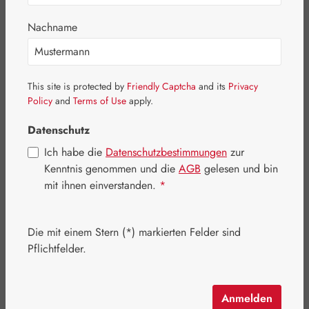
Bildergalerie überspringen
Nachname
This site is protected by
Friendly Captcha
and its
Privacy
Policy
and
Terms of Use
apply.
Datenschutz
Ich habe die
Datenschutzbestimmungen
zur
Kenntnis genommen und die
AGB
gelesen und bin
mit ihnen einverstanden.
*
Die mit einem Stern (*) markierten Felder sind
Regulärer Preis:
316,90 €
Pflichtfelder.
Inhalt:
0.483 Milligramm
(656,11 € / 1 Milligramm)
Preise inkl. MwSt. zzgl. Versandkosten
Anmelden