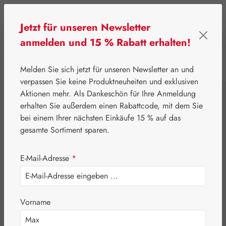
Zum Hauptinhalt springen
Jetzt für unseren Newsletter
anmelden und 15 % Rabatt erhalten!
0
Werkzeugleiste anzeigen
Du hast 0 Produkte
Melden Sie sich jetzt für unseren Newsletter an und
verpassen Sie keine Produktneuheiten und exklusiven
Aktionen mehr. Als Dankeschön für Ihre Anmeldung
⌂
Gall Pharma
Aminosäuren
erhalten Sie außerdem einen Rabattcode, mit dem Sie
Tyrosin 500 mg
bei einem Ihrer nächsten Einkäufe 15 % auf das
gesamte Sortiment sparen.
GPH Kapseln
E-Mail-Adresse
*
Vorname