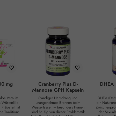
00 mg
Cranberry Plus D-
DHEA 
n
Mannose GPH Kapseln
loe Vera ist
Ständiger Harndrang und
DHEA (Dehy
Wüstenlilie
unangenehmes Brennen beim
ein Naturpr
s Präparat hat
Wasserlassen – besonders Frauen
Zwischenprod
ge Tradition:
sind häufig von dieser Problematik
der Sexual