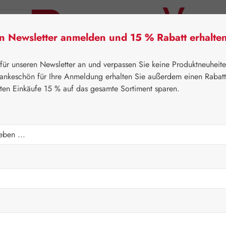
en Newsletter anmelden und 15 % Rabatt erhalte
tner Lifecare
Pater Severin Naturprodukte
Handels
 für unseren Newsletter an und verpassen Sie keine Produktneuheit
ankeschön für Ihre Anmeldung erhalten Sie außerdem einen Rabat
sten Einkäufe 15 % auf das gesamte Sortiment sparen.
⌂
Gall Pharma
Topinambur
Kapseln
Regulärer Prei
88,80 
Inhalt:
0.206 K
Preise inkl. M