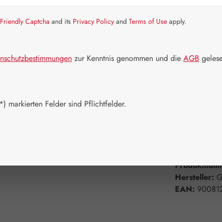
Artikel auf La
Friendly Captcha
and its
Privacy Policy
and
Terms of Use
apply.
Packungs
60 Kapseln
nschutzbestimmungen
zur Kenntnis genommen und die
AGB
gelese
750 Kapsel
Produkt 
) markierten Felder sind Pflichtfelder.
Zum Merkzett
Produktnum
Hersteller:
G
EAN:
90081