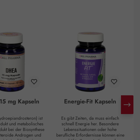
15 mg Kapseln
Energie-Fit Kapseln
droepiandrosteron) ist
Es gibt Zeiten, da muss einfach
H
odukt und metabolisches
schnell Energie her. Besondere
d
ukt bei der Biosynthese
Lebenssituationen oder hohe
steroide Androgen und
berufliche Erfordernisse können eine