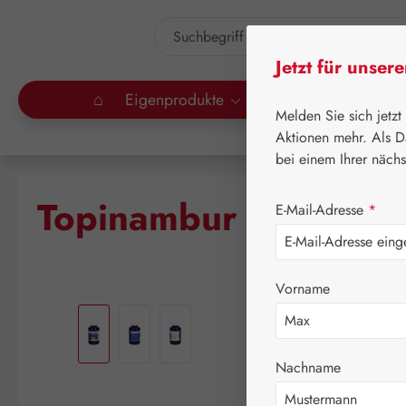
um Hauptinhalt springen
Zur Suche springen
Jetzt für unser
⌂
Eigenprodukte
Gall Pharma
Lei
Melden Sie sich jetzt
Aktionen mehr. Als D
bei einem Ihrer näch
Topinambur PE GPH 
E-Mail-Adresse
*
Vorname
Bildergalerie überspringen
Nachname