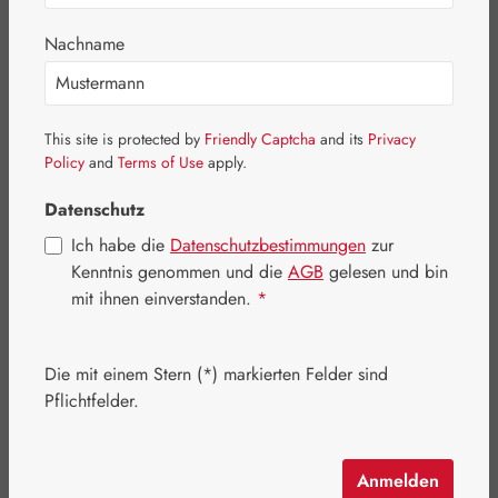
Bildergalerie überspringen
Nachname
This site is protected by
Friendly Captcha
and its
Privacy
Policy
and
Terms of Use
apply.
Datenschutz
Ich habe die
Datenschutzbestimmungen
zur
Kenntnis genommen und die
AGB
gelesen und bin
mit ihnen einverstanden.
*
Die mit einem Stern (*) markierten Felder sind
Regulärer Preis:
80,60 €
Pflichtfelder.
Inhalt:
0.214 Kilogramm
(376,64 € / 1 Kilogramm)
Preise inkl. MwSt. zzgl. Versandkosten
Anmelden