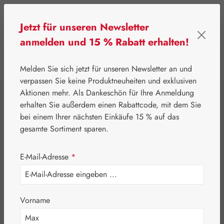
Zum Hauptinhalt springen
Jetzt für unseren Newsletter
anmelden und 15 % Rabatt erhalten!
0
Werkzeugleiste anzeigen
Du hast 0 Produkte
Melden Sie sich jetzt für unseren Newsletter an und
verpassen Sie keine Produktneuheiten und exklusiven
Aktionen mehr. Als Dankeschön für Ihre Anmeldung
⌂
Gall Pharma
Aminosäuren
erhalten Sie außerdem einen Rabattcode, mit dem Sie
Taurin 500 mg
bei einem Ihrer nächsten Einkäufe 15 % auf das
gesamte Sortiment sparen.
GPH Kapseln
E-Mail-Adresse
*
Vorname