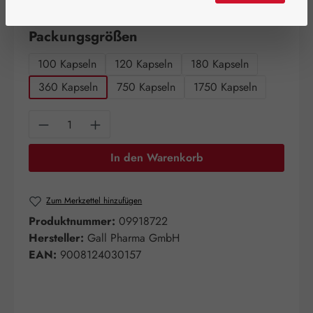
Artikel auf Lager.
auswählen
Packungsgrößen
100 Kapseln
120 Kapseln
180 Kapseln
360 Kapseln
750 Kapseln
1750 Kapseln
Produkt Anzahl: Gib den gewünschten Wert e
In den Warenkorb
Zum Merkzettel hinzufügen
Produktnummer:
09918722
Hersteller:
Gall Pharma GmbH
EAN:
9008124030157