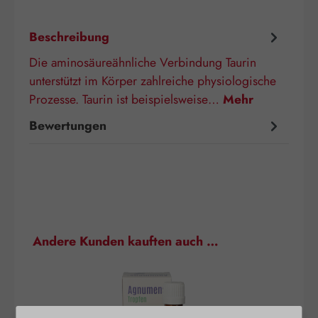
Beschreibung
Die aminosäureähnliche Verbindung Taurin
unterstützt im Körper zahlreiche physiologische
Prozesse. Taurin ist beispielsweise…
Mehr
Bewertungen
Produktgalerie überspringen
Andere Kunden kauften auch …