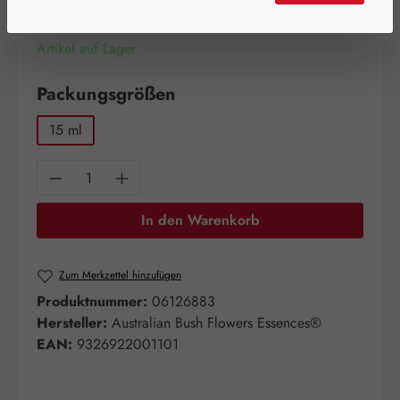
Artikel auf Lager.
auswählen
Packungsgrößen
15 ml
Produkt Anzahl: Gib den gewünschten Wert e
In den Warenkorb
Zum Merkzettel hinzufügen
Produktnummer:
06126883
Hersteller:
Australian Bush Flowers Essences®
EAN:
9326922001101