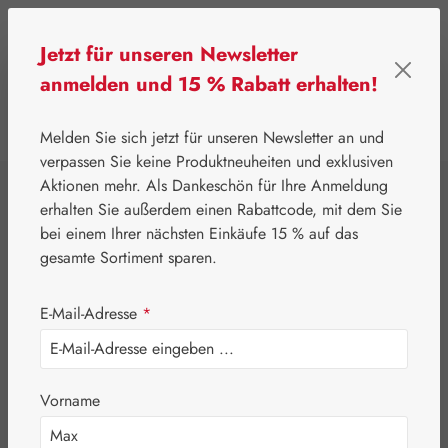
Zum Hauptinhalt springen
Jetzt für unseren Newsletter
anmelden und 15 % Rabatt erhalten!
0
Werkzeugleiste anzeigen
Du hast 0 Produkte
Melden Sie sich jetzt für unseren Newsletter an und
verpassen Sie keine Produktneuheiten und exklusiven
Aktionen mehr. Als Dankeschön für Ihre Anmeldung
⌂
Leitner Lifecare
Blütenessenzen
erhalten Sie außerdem einen Rabattcode, mit dem Sie
Australian Bush Flowers Essences®
bei einem Ihrer nächsten Einkäufe 15 % auf das
Sturt Desert Rose
gesamte Sortiment sparen.
Tropfen
E-Mail-Adresse
*
Vorname