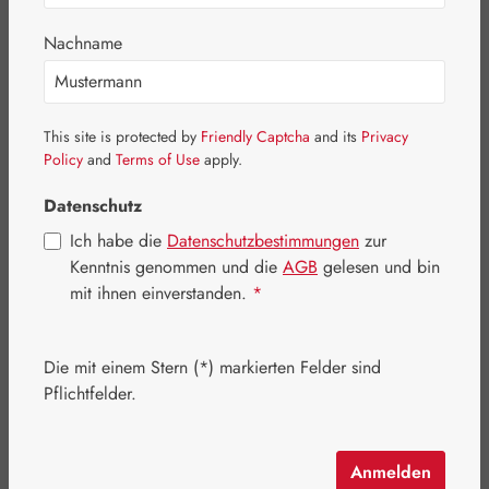
Nachname
Bildergalerie überspringen
This site is protected by
Friendly Captcha
and its
Privacy
Policy
and
Terms of Use
apply.
Datenschutz
Ich habe die
Datenschutzbestimmungen
zur
Kenntnis genommen und die
AGB
gelesen und bin
mit ihnen einverstanden.
*
Die mit einem Stern (*) markierten Felder sind
Pflichtfelder.
Regulärer Preis:
18,00 €
Inhalt:
0.015 Liter
(1.200,00 € / 1 Liter)
Anmelden
Preise inkl. MwSt. zzgl. Versandkosten