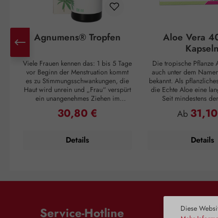
Agnumens® Tropfen
Aloe Vera 4
Kapsel
Viele Frauen kennen das: 1 bis 5 Tage
Die tropische Pflanze A
vor Beginn der Menstruation kommt
auch unter dem Namen 
es zu Stimmungsschwankungen, die
bekannt. Als pflanzliche
Haut wird unrein und „Frau“ verspürt
die Echte Aloe eine lan
ein unangenehmes Ziehen im
Seit mindestens de
Unterleib. Und ganz plötzlich, mit
Jahrhundert v. Chr. wuss
30,80 €
31,10
Regulärer Preis:
Regulärer P
Ab
Einsetzen der Periode, sind alle
Griechen um ihren posi
Unannehmlichkeiten vorbei, nur um
Cleopatra verwendet
sich 3 – 4 Wochen später zu
Pflegemittel für ihre H
Details
Details
wiederholen. Doch auch dagegen ist
die Römer und Inkas n
ein Kraut gewachsen: Die
Vera als Abwehrmittel g
Pflanzenstoffe aus den Früchten des
und zur Förderu
Mönchspfeffers greifen ausgleichend
Wundregeneration. Die 
in den Hormonhaushalt der Frau ein
ihre wertvollen Inhaltss
und schaffen so Harmonie für den
Gel, das im Blattinnere
weiblichen Zyklus. Die Aktivierung
ist. Dieses Blattmark e
der Dopaminrezeptoren wird
Wasser und zahlreiche
Diese Websit
Service-Hotline
gehemmt, wodurch es zu einer
Enzymen, Minerals