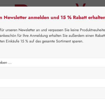
en Newsletter anmelden und 15 % Rabatt erhalte
tner Lifecare
Pater Severin Naturprodukte
Handels
 für unseren Newsletter an und verpassen Sie keine Produktneuheit
ankeschön für Ihre Anmeldung erhalten Sie außerdem einen Rabat
sten Einkäufe 15 % auf das gesamte Sortiment sparen.
⌂
Gall Pharma
Aminosäuren
apseln
Regulärer Prei
972,40
Inhalt:
1.158 Ki
Preise inkl. M