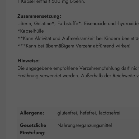
1 Kapsel enthält 500 mg L-Serin.
Zusammensetzung:
L-Serin; Gelatine*; Farbstoffe*: Eisenoxide und -hydroxid
*Kapselhülle
**Kann Aktivität und Aufmerksamkeit bei Kindern beeinträ
***Kann bei übermäßigem Verzehr abführend wirken!
Hinweise:
Die angegebene empfohlene Verzehrempfehlung darf nicht 
Ernährung verwendet werden. Außerhalb der Reichweite von
Allergene:
glutenfrei, hefefrei, lactosefrei
Gesetzliche
Nahrungsergänzungsmittel
Einstufung: