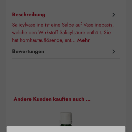
Beschreibung
Salicylvaseline ist eine Salbe auf Vaselinebasis,
welche den Wirkstoff Salicylsäure enthält. Sie
hat hornhautauflösende, ant…
Mehr
Bewertungen
Produktgalerie überspringen
Andere Kunden kauften auch …