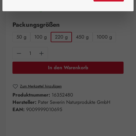
Artikel auf Lager.
auswählen
Packungsgrößen
50 g
100 g
220 g
450 g
1000 g
Produkt Anzahl: Gib den gewünschten Wert e
In den Warenkorb
Zum Merkzettel hinzufügen
Produktnummer:
16352480
Hersteller:
Pater Severin Naturprodukte GmbH
EAN:
9009999010695