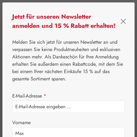
Zum Hauptinhalt springen
Jetzt für unseren Newsletter
anmelden und 15 % Rabatt erhalten!
0
Werkzeugleiste anzeigen
Du hast 0 Produkte
Melden Sie sich jetzt für unseren Newsletter an und
verpassen Sie keine Produktneuheiten und exklusiven
Aktionen mehr. Als Dankeschön für Ihre Anmeldung
⌂
Pater Severin Naturprodukte
Schönheit & Pflege
erhalten Sie außerdem einen Rabattcode, mit dem Sie
Salicylvaseline 5%
bei einem Ihrer nächsten Einkäufe 15 % auf das
gesamte Sortiment sparen.
Salbe
E-Mail-Adresse
*
Vorname