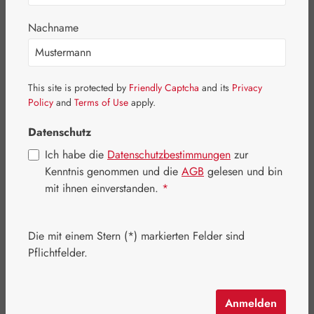
Bildergalerie überspringen
Nachname
This site is protected by
Friendly Captcha
and its
Privacy
Policy
and
Terms of Use
apply.
Datenschutz
Ich habe die
Datenschutzbestimmungen
zur
Kenntnis genommen und die
AGB
gelesen und bin
mit ihnen einverstanden.
*
Die mit einem Stern (*) markierten Felder sind
Pflichtfelder.
Regulärer Preis:
22,35 €
Inhalt:
0.22 Kilogramm
(101,59 € / 1 Kilogramm)
Preise inkl. MwSt. zzgl. Versandkosten
Anmelden