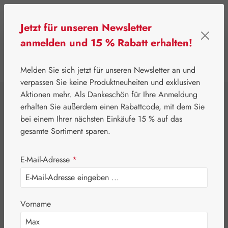
Zum Hauptinhalt springen
Jetzt für unseren Newsletter
anmelden und 15 % Rabatt erhalten!
0
Werkzeugleiste anzeigen
Du hast 0 Produkte
Melden Sie sich jetzt für unseren Newsletter an und
verpassen Sie keine Produktneuheiten und exklusiven
Aktionen mehr. Als Dankeschön für Ihre Anmeldung
⌂
Gall Pharma
Coenzym Q-10
erhalten Sie außerdem einen Rabattcode, mit dem Sie
Q-10 Plus GPH
bei einem Ihrer nächsten Einkäufe 15 % auf das
gesamte Sortiment sparen.
Kapseln
E-Mail-Adresse
*
Vorname