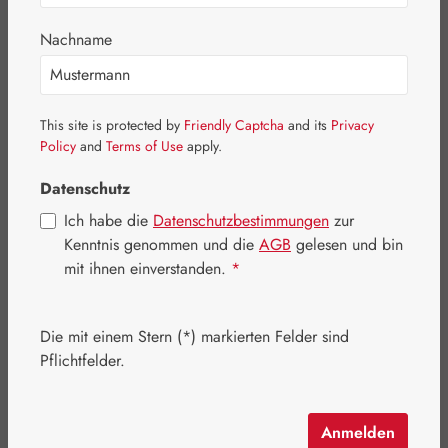
Bildergalerie überspringen
Nachname
This site is protected by
Friendly Captcha
and its
Privacy
Policy
and
Terms of Use
apply.
Datenschutz
Ich habe die
Datenschutzbestimmungen
zur
Kenntnis genommen und die
AGB
gelesen und bin
mit ihnen einverstanden.
*
Die mit einem Stern (*) markierten Felder sind
Regulärer Preis:
778,00 €
Pflichtfelder.
Inhalt:
0.787 Kilogramm
(988,56 € / 1 Kilogramm)
Preise inkl. MwSt. zzgl. Versandkosten
Anmelden