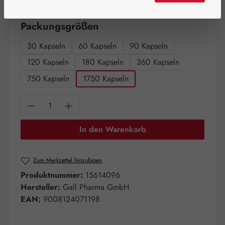
Artikel auf Lager.
auswählen
Packungsgrößen
30 Kapseln
60 Kapseln
90 Kapseln
120 Kapseln
180 Kapseln
360 Kapseln
750 Kapseln
1750 Kapseln
Produkt Anzahl: Gib den gewünschten Wert e
In den Warenkorb
Zum Merkzettel hinzufügen
Produktnummer:
15614096
Hersteller:
Gall Pharma GmbH
EAN:
9008124071198