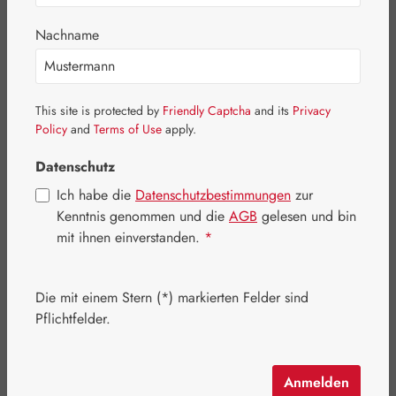
Bildergalerie überspringen
Nachname
This site is protected by
Friendly Captcha
and its
Privacy
Policy
and
Terms of Use
apply.
Datenschutz
Ich habe die
Datenschutzbestimmungen
zur
Kenntnis genommen und die
AGB
gelesen und bin
mit ihnen einverstanden.
*
Die mit einem Stern (*) markierten Felder sind
Regulärer Preis:
342,10 €
Pflichtfelder.
Inhalt:
0.424 Kilogramm
(806,84 € / 1 Kilogramm)
Preise inkl. MwSt. zzgl. Versandkosten
Anmelden