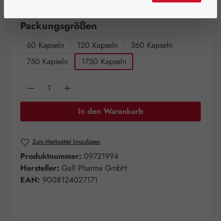
Artikel auf Lager.
auswählen
Packungsgrößen
60 Kapseln
120 Kapseln
360 Kapseln
750 Kapseln
1750 Kapseln
Produkt Anzahl: Gib den gewünschten Wert e
In den Warenkorb
Zum Merkzettel hinzufügen
Produktnummer:
09721994
Hersteller:
Gall Pharma GmbH
EAN:
9008124027171