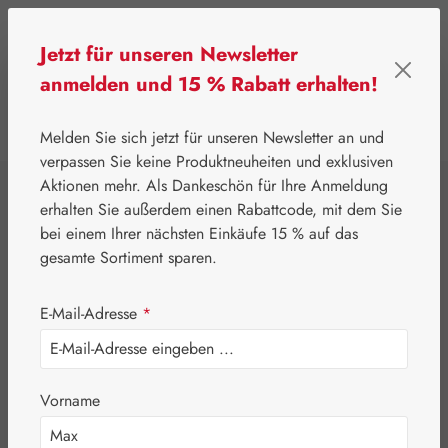
Zum Hauptinhalt springen
Jetzt für unseren Newsletter
anmelden und 15 % Rabatt erhalten!
0
Werkzeugleiste anzeigen
Du hast 0 Produkte
Melden Sie sich jetzt für unseren Newsletter an und
verpassen Sie keine Produktneuheiten und exklusiven
Aktionen mehr. Als Dankeschön für Ihre Anmeldung
⌂
Gall Pharma
Coenzym Q-10
erhalten Sie außerdem einen Rabattcode, mit dem Sie
Q-10 15 mg GPH
bei einem Ihrer nächsten Einkäufe 15 % auf das
gesamte Sortiment sparen.
Kapseln
E-Mail-Adresse
*
Vorname