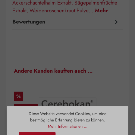
Ackerschachtelhalm Extrakt, Sägepalmenfrüchte
Extrakt, Weidenröschenkraut Pulve…
Mehr
Bewertungen
Produktgalerie überspringen
Andere Kunden kauften auch …
Rabatt
%
AKTION
Diese Website verwendet Cookies, um eine
bestmögliche Erfahrung bieten zu können.
Mehr Informationen ...