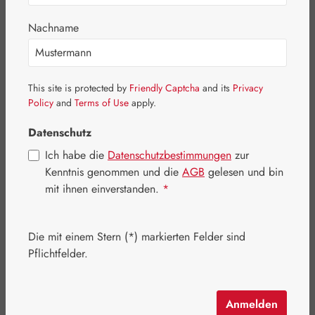
Nachname
This site is protected by
Friendly Captcha
and its
Privacy
Policy
and
Terms of Use
apply.
Datenschutz
Ich habe die
Datenschutzbestimmungen
zur
Kenntnis genommen und die
AGB
gelesen und bin
Regulärer Preis:
70,80 €
mit ihnen einverstanden.
*
Inhalt:
0.097 Kilogramm
(729,90 € / 1 Kilogramm)
Preise inkl. MwSt. zzgl. Versandkosten
Die mit einem Stern (*) markierten Felder sind
Pflichtfelder.
Artikel auf Lager.
auswählen
Packungsgrößen
Anmelden