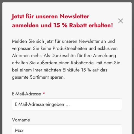
Zum Hauptinhalt springen
Jetzt für unseren Newsletter
anmelden und 15 % Rabatt erhalten!
0
Werkzeugleiste anzeigen
Du hast 0 Produkte
Melden Sie sich jetzt für unseren Newsletter an und
verpassen Sie keine Produktneuheiten und exklusiven
Aktionen mehr. Als Dankeschön für Ihre Anmeldung
⌂
Eigenprodukte
Nährstoffe
erhalten Sie außerdem einen Rabattcode, mit dem Sie
Prosfortil® Kapseln
bei einem Ihrer nächsten Einkäufe 15 % auf das
gesamte Sortiment sparen.
E-Mail-Adresse
*
Bildergalerie überspringen
Vorname