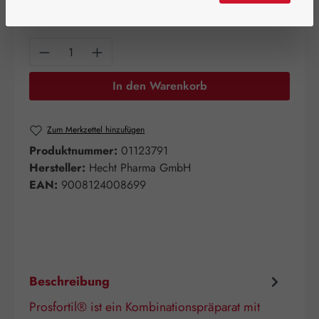
120 Kapseln
240 Kapseln
Produkt Anzahl: Gib den gewünschten Wert e
In den Warenkorb
Zum Merkzettel hinzufügen
Produktnummer:
01123791
Hersteller:
Hecht Pharma GmbH
EAN:
9008124008699
Beschreibung
Prosfortil® ist ein Kombinationspräparat mit