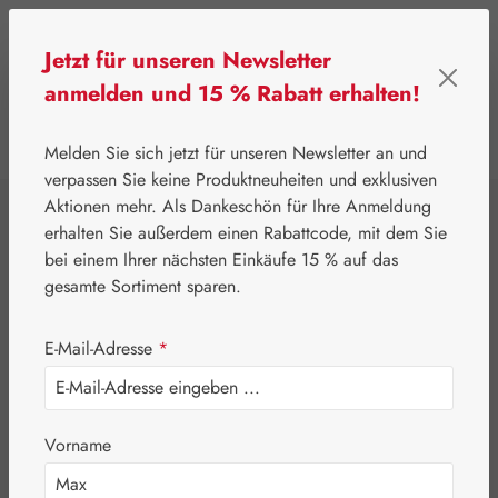
Zum Hauptinhalt springen
Jetzt für unseren Newsletter
anmelden und 15 % Rabatt erhalten!
0
Werkzeugleiste anzeigen
Du hast 0 Produkte
Melden Sie sich jetzt für unseren Newsletter an und
verpassen Sie keine Produktneuheiten und exklusiven
Aktionen mehr. Als Dankeschön für Ihre Anmeldung
⌂
Gall Pharma
Aminosäuren
erhalten Sie außerdem einen Rabattcode, mit dem Sie
Phenylalanin 500
bei einem Ihrer nächsten Einkäufe 15 % auf das
gesamte Sortiment sparen.
mg GPH Kapseln
E-Mail-Adresse
*
Vorname