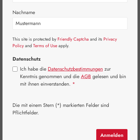
Bildergalerie überspringen
Nachname
This site is protected by
Friendly Captcha
and its
Privacy
Policy
and
Terms of Use
apply.
Datenschutz
Ich habe die
Datenschutzbestimmungen
zur
Kenntnis genommen und die
AGB
gelesen und bin
mit ihnen einverstanden.
*
Die mit einem Stern (*) markierten Felder sind
Regulärer Preis:
492,00 €
Pflichtfelder.
Inhalt:
0.446 Kilogramm
(1.103,14 € / 1 Kilogramm)
Preise inkl. MwSt. zzgl. Versandkosten
Anmelden