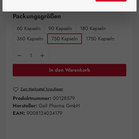
Artikel auf Lager.
auswählen
Packungsgrößen
60 Kapseln
90 Kapseln
180 Kapseln
360 Kapseln
750 Kapseln
1750 Kapseln
Produkt Anzahl: Gib den gewünschten Wert e
In den Warenkorb
Zum Merkzettel hinzufügen
Produktnummer:
00128579
Hersteller:
Gall Pharma GmbH
EAN:
9008124034179