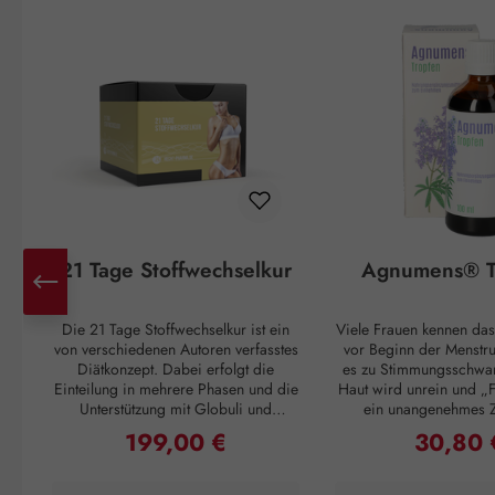
Produktgalerie überspringen
21 Tage Stoffwechselkur
Agnumens® T
Die 21 Tage Stoffwechselkur ist ein
Viele Frauen kennen das
von verschiedenen Autoren verfasstes
vor Beginn der Menstr
Diätkonzept. Dabei erfolgt die
es zu Stimmungsschwa
Einteilung in mehrere Phasen und die
Haut wird unrein und „F
Unterstützung mit Globuli und
ein unangenehmes 
Vitalstoffen. Unser 21 Tage
Unterleib. Und ganz pl
199,00 €
30,80 
Regulärer Preis:
Regulärer 
Stoffwechsel Paket enthält diese
Einsetzen der Periode
Zusatzbausteine, welche Sie in
Unannehmlichkeiten vo
Absprache mit Ihrem Diätberater
sich 3 – 4 Wochen 