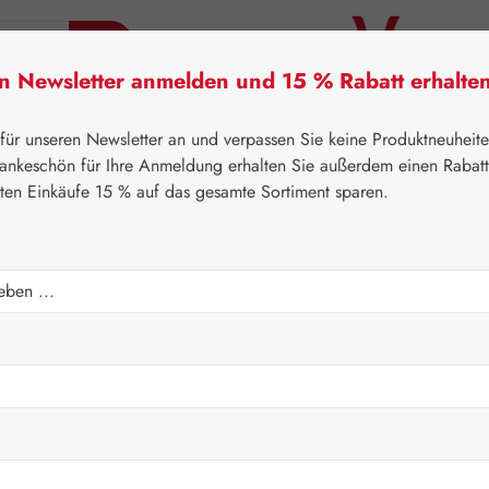
en Newsletter anmelden und 15 % Rabatt erhalte
tner Lifecare
Pater Severin Naturprodukte
Handels
 für unseren Newsletter an und verpassen Sie keine Produktneuheit
ankeschön für Ihre Anmeldung erhalten Sie außerdem einen Rabat
sten Einkäufe 15 % auf das gesamte Sortiment sparen.
⌂
Gall Pharma
Aminosäuren
:2 GPH Kapseln
Regulärer Prei
41,60 
Inhalt:
0.033 K
Preise inkl. M