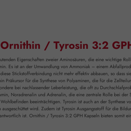
"Ornithin / Tyrosin 3:2 GP
tenden Eigenschaften zweier Aminosäuren, die eine wichtige Rolle 
ginin. Es ist an der Umwandlung von Ammoniak – einem Abfallprodu
diese Stickstoffverbindung nicht mehr effektiv abbauen, so dass si
n Präkursor für die Synthese von Polyaminen, die für die Zellteil
sondere bei nachlassender Leberleistung, die oft zu Durchschlafprob
in, Noradrenalin und Adrenalin, die eine zentrale Rolle bei der 
Wohlbefinden beeinträchtigen. Tyrosin ist auch an der Synthese v
 ausgeschüttet wird. Zudem ist Tyrosin Ausgangsstoff für die Bild
ntwortlich ist. Ornithin / Tyrosin 3:2 GPH Kapseln bieten somit ei