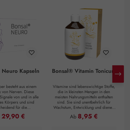
 Neuro Kapseln
Bonsal® Vitamin Tonicum
per besteht aus einem
Vitamine sind lebenswichtige Stoffe,
 von Nerven. Diese
die in kleinsten Mengen in den
Signale von und in alle
meisten Nahrungsmitteln enthalten
„
es Körpers und sind
sind. Sie sind unentbehrlich für
cheidend für die
Wachstum, Entwicklung und dienen
M
nsfähigkeit unseres
dem Erhalt der Gesundheit. Da der
29,90 €
8,95 €
ulärer Preis:
Regulärer Preis:
b
Ab
 Bonsal® Neuro Kapseln
Körper diese - bis auf wenige
u
cht nur die körpereigene
Ausnahmen - nicht selbst herstellen
 Uridinmonophosphat
kann, müssen sie mit der Nahrung