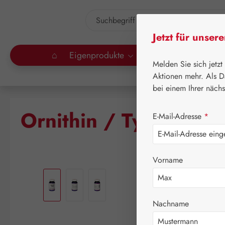
um Hauptinhalt springen
Zur Suche springen
Jetzt für unser
⌂
Eigenprodukte
Gall Pharma
Lei
Melden Sie sich jetzt
Aktionen mehr. Als D
bei einem Ihrer näch
Ornithin / Tyrosin 3
E-Mail-Adresse
*
Vorname
Bildergalerie überspringen
Nachname