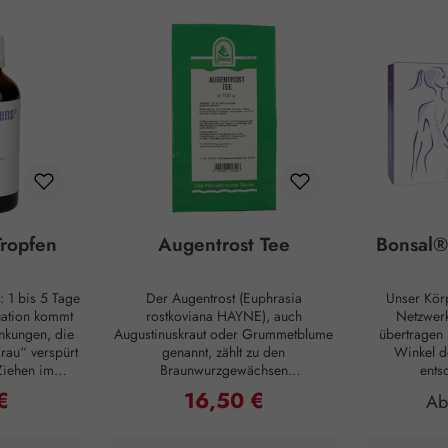
ropfen
Augentrost Tee
Bonsal®
: 1 bis 5 Tage
Der Augentrost (Euphrasia
Unser Kör
uation kommt
rostkoviana HAYNE), auch
Netzwerk
nkungen, die
Augustinuskraut oder Grummetblume
übertragen 
rau“ verspürt
genannt, zählt zu den
Winkel d
Ziehen im
Braunwurzgewächsen
ents
ötzlich, mit
(Scrophulariaceae). Dem Augentrost
Funktio
€
16,50 €
Preis:
Regulärer Preis:
Reg
A
, sind alle
werden positive Effekte bei
Organismus.
rbei, nur um
Erkrankungen des Auges nachgesagt.
enthalten ni
später zu
Innerlich kann Augentrost bei
Substanz