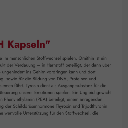
H Kapseln"
im menschlichen Stoffwechsel spielen. Ornithin ist ein
kt der Verdauung – in Harnstoff beteiligt, der dann über
e ungehindert ins Gehirn vordringen kann und dort
ung, sowie für die Bildung von DNA, Proteinen und
lemen führt. Tyrosin dient als Ausgangssubstanz für die
Steuerung unserer Emotionen spielen. Ein Ungleichgewicht
on Phenylethylamin (PEA) beteiligt, einem anregenden
ung der Schilddrüsenhormone Thyroxin und Trijodthyronin
ne wertvolle Unterstützung für den Stoffwechsel, die