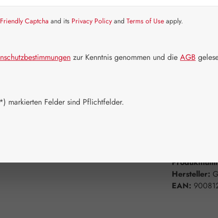
Artikel auf La
Friendly Captcha
and its
Privacy Policy
and
Terms of Use
apply.
Packungs
60 Kapseln
nschutzbestimmungen
zur Kenntnis genommen und die
AGB
gelese
750 Kapsel
Produkt 
) markierten Felder sind Pflichtfelder.
Zum Merkzett
Produktnum
Hersteller:
G
EAN:
90081