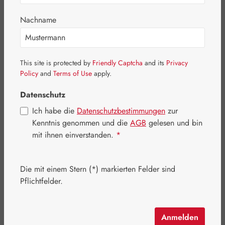
Nachname
Bildergalerie überspringen
This site is protected by
Friendly Captcha
and its
Privacy
Policy
and
Terms of Use
apply.
Datenschutz
Ich habe die
Datenschutzbestimmungen
zur
Kenntnis genommen und die
AGB
gelesen und bin
mit ihnen einverstanden.
*
Die mit einem Stern (*) markierten Felder sind
Pflichtfelder.
Regulärer Preis:
107,40 €
Inhalt:
0.083 Kilogramm
(1.293,98 € / 1 Kilogramm)
Anmelden
Preise inkl. MwSt. zzgl. Versandkosten