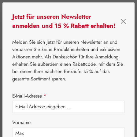
Zum Hauptinhalt springen
Jetzt für unseren Newsletter
anmelden und 15 % Rabatt erhalten!
0
Werkzeugleiste anzeigen
Du hast 0 Produkte
Melden Sie sich jetzt für unseren Newsletter an und
verpassen Sie keine Produktneuheiten und exklusiven
Aktionen mehr. Als Dankeschön für Ihre Anmeldung
⌂
Gall Pharma
Aminosäuren
erhalten Sie außerdem einen Rabattcode, mit dem Sie
Ornithin /
bei einem Ihrer nächsten Einkäufe 15 % auf das
gesamte Sortiment sparen.
Tryptophan 1:1
E-Mail-Adresse
*
GPH Kapseln
Vorname