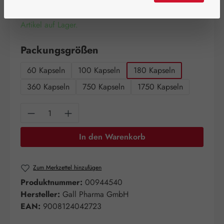
Artikel auf Lager.
auswählen
Packungsgrößen
60 Kapseln
100 Kapseln
180 Kapseln
360 Kapseln
750 Kapseln
1750 Kapseln
Produkt Anzahl: Gib den gewünschten Wert e
In den Warenkorb
Zum Merkzettel hinzufügen
Produktnummer:
00944540
Hersteller:
Gall Pharma GmbH
EAN:
9008124042723