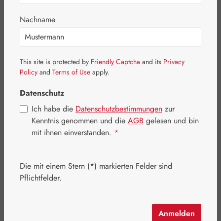
Bildergalerie überspringen
Nachname
This site is protected by
Friendly Captcha
and its
Privacy
Policy
and
Terms of Use
apply.
Datenschutz
Ich habe die
Datenschutzbestimmungen
zur
Kenntnis genommen und die
AGB
gelesen und bin
mit ihnen einverstanden.
*
Die mit einem Stern (*) markierten Felder sind
Regulärer Preis:
1.092,60 €
Pflichtfelder.
Inhalt:
0.866 Kilogramm
(1.261,66 € / 1 Kilogramm)
Preise inkl. MwSt. zzgl. Versandkosten
Anmelden