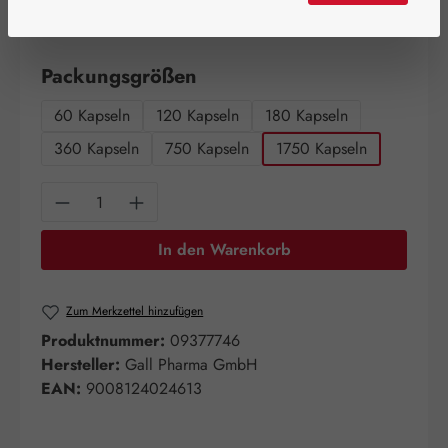
Schnell zuschlagen! Es sind nur noch wenige Artikel
verfügbar!
auswählen
Packungsgrößen
60 Kapseln
120 Kapseln
180 Kapseln
360 Kapseln
750 Kapseln
1750 Kapseln
Produkt Anzahl: Gib den gewünschten Wert e
In den Warenkorb
Zum Merkzettel hinzufügen
Produktnummer:
09377746
Hersteller:
Gall Pharma GmbH
EAN:
9008124024613