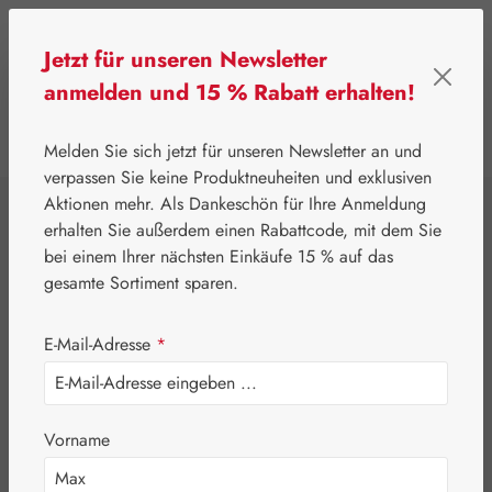
Zum Hauptinhalt springen
Jetzt für unseren Newsletter
anmelden und 15 % Rabatt erhalten!
0
Werkzeugleiste anzeigen
Du hast 0 Produkte
Melden Sie sich jetzt für unseren Newsletter an und
verpassen Sie keine Produktneuheiten und exklusiven
Aktionen mehr. Als Dankeschön für Ihre Anmeldung
⌂
Gall Pharma
Aminosäuren
erhalten Sie außerdem einen Rabattcode, mit dem Sie
Ornithin 400 mg
bei einem Ihrer nächsten Einkäufe 15 % auf das
gesamte Sortiment sparen.
GPH Kapseln
E-Mail-Adresse
*
Vorname