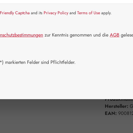
Artikel auf La
Friendly Captcha
and its
Privacy Policy
and
Terms of Use
apply.
Packungs
60 Kapseln
nschutzbestimmungen
zur Kenntnis genommen und die
AGB
gelese
750 Kapsel
Produkt 
) markierten Felder sind Pflichtfelder.
Zum Merkzett
Produktnum
Hersteller:
G
EAN:
90081