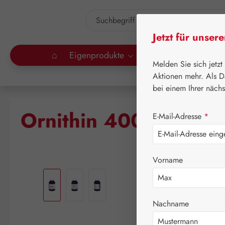
um Hauptinhalt springen
Zur Suche springen
Jetzt für unser
⌂
Eigenprodukte
Gall Pharma
Lei
Melden Sie sich jetzt
Aktionen mehr. Als D
bei einem Ihrer näch
Ornithin 400 mg GPH
E-Mail-Adresse
*
Vorname
Bildergalerie überspringen
Nachname