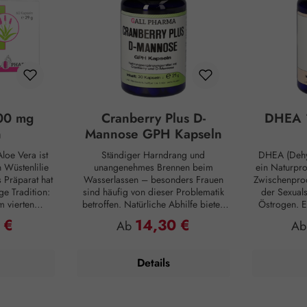
00 mg
Cranberry Plus D-
DHEA 
n
Mannose GPH Kapseln
loe Vera ist
Ständiger Harndrang und
DHEA (Dehy
Wüstenlilie
unangenehmes Brennen beim
ein Naturpr
s Präparat hat
Wasserlassen – besonders Frauen
Zwischenprod
ge Tradition:
sind häufig von dieser Problematik
der Sexual
m vierten
betroffen. Natürliche Abhilfe bieten
Östrogen. E
ten die alten
hierbei Cranberry Plus D-Mannose
Substanz, d
 €
14,30 €
reis:
Regulärer Preis:
Reg
Ab
A
tiven Nutzen.
GPH Kapseln. D-Mannose ist ein
inne
e sie als
natürlicher Monozucker, der vom
Nebennierenr
aut und auch
menschlichen Organismus im
zunehmendem
Details
utzten Aloe
geringen Umfang zwar selbst
Produktion j
egen Insekten
hergestellt, aber kaum verwertet wird
Vergleich: 
ng der
und daher unverdaut in die Blase
weist ledigl
Pflanze birgt
übergeht. Darmbakterien sind häufig
Konzent