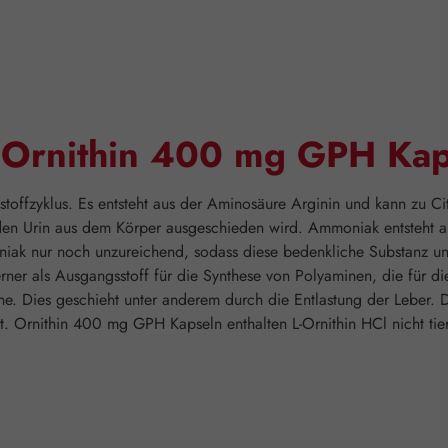
"Ornithin 400 mg GPH Kap
toffzyklus. Es entsteht aus der Aminosäure Arginin und kann zu Citr
n Urin aus dem Körper ausgeschieden wird. Ammoniak entsteht als
iak nur noch unzureichend, sodass diese bedenkliche Substanz un
rner als Ausgangsstoff für die Synthese von Polyaminen, die für di
he. Dies geschieht unter anderem durch die Entlastung der Leber. 
 Ornithin 400 mg GPH Kapseln enthalten L-Ornithin HCl nicht tier