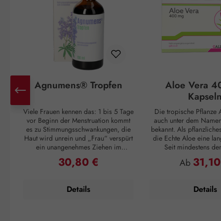
Agnumens® Tropfen
Aloe Vera 4
Kapsel
Viele Frauen kennen das: 1 bis 5 Tage
Die tropische Pflanze A
vor Beginn der Menstruation kommt
auch unter dem Namen 
es zu Stimmungsschwankungen, die
bekannt. Als pflanzliche
Haut wird unrein und „Frau“ verspürt
die Echte Aloe eine lan
ein unangenehmes Ziehen im
Seit mindestens de
Unterleib. Und ganz plötzlich, mit
Jahrhundert v. Chr. wuss
30,80 €
31,10
Regulärer Preis:
Regulärer P
Ab
Einsetzen der Periode, sind alle
Griechen um ihren posi
Unannehmlichkeiten vorbei, nur um
Cleopatra verwendet
sich 3 – 4 Wochen später zu
Pflegemittel für ihre H
Details
Details
wiederholen. Doch auch dagegen ist
die Römer und Inkas n
ein Kraut gewachsen: Die
Vera als Abwehrmittel g
Pflanzenstoffe aus den Früchten des
und zur Förderu
Mönchspfeffers greifen ausgleichend
Wundregeneration. Die 