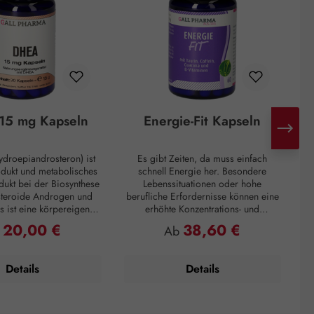
15 mg Kapseln
Energie-Fit Kapseln
droepiandrosteron) ist
Es gibt Zeiten, da muss einfach
H
odukt und metabolisches
schnell Energie her. Besondere
d
ukt bei der Biosynthese
Lebenssituationen oder hohe
steroide Androgen und
berufliche Erfordernisse können eine
s ist eine körpereigene
erhöhte Konzentrations- und
ie hauptsächlich in der
Leistungsfähigkeit verlangen. Zur
Mo
20,00 €
38,60 €
ulärer Preis:
Regulärer Preis:
b
Ab
ren Schicht der
Überbrückung von Müdigkeitsphasen
I
inde gebildet wird. Mit
oder zum Überwinden eines
n
 Alter nimmt die DHEA-
Leistungstiefs, ganz egal, das
d
Details
Details
edoch drastisch ab. Zum
Prämiumpräparat Energie-Fit Kapseln
Eine 60-jährige Person
steht für Dynamik und Antrieb. Die
ich ein Fünftel der DHEA-
anregenden Inhaltsstoffe Taurin,
ration eines jungen
Guarana und Coffein liefern die