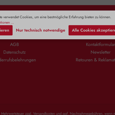
toffe in einem
die Ursache für ein Ungleichgewicht
Erwachsene
n eingebettet
der Blasenschleimhautumgebung.
und Übergewi
nthält neben
Diese Bakterien binden stärker an D-
Spiegel
n Vitaminen,
Mannose als an die Innenwand der
zirkulierend
e verwendet Cookies, um eine bestmögliche Erfahrung bieten zu können.
Rechtliches
Information
toffen,
Harnblase. Ein Ausschwemmen
Zusam
tionen ...
ischen Ölen
dieser Keime wird mit Hilfe von D-
Alterungspr
ieren
Nur technisch notwendige
Alle Cookies akzeptier
overose, auch
Mannose vereinfacht. Die Cranberry
Prohor
nt. Dieses
(Vaccinium macrocarpon), eine
Jungbr
Impressum
Zahlung & Versa
charid stärkt
robuste, widerstandsfähige Pflanze
Begleitersc
AGB
Kontaktformula
at natürliche
mit zahlreichen bioaktiven
Lebensjah
ten. Je höher
Komponenten, darunter
Zudem stärkt
Datenschutz
Newsletter
er Pflanze,
Phenolsäuren, Arbutin, Anthocyane,
unterstützt
 das Produkt.
Flavone, Flavonoide und organische
sorgt für
errufsbelehrungen
Retouren & Reklama
htlichen
Säuren, ergänzt diese Funktion
Anwendungsgebiete: 
arin gelösten
perfekt. Insbesondere ihr hoher
angene
wickelt die
Gehalt an Proanthocyanidinen (PACs)
Verzehrempf
osität. Daher
verhindert gezielt die Anheftung
1 Kapsel t
e vor allem
unerwünschter Bakterien an die
einnehmen. 
Eigenschaften
Wände der Blase. PACs interagieren
DHEA (Deh
Vera 400 mg
mit sogenannten Fimbrien – den
Zusammensetz
 Pulver der
haftenden Anhängseln der Bakterien
Gelatine*
oinfreien Gel
– und verhindern somit deren
Magnesiumsal
 von Zusätzen.
Bindung an die Schleimhaut der
*Kann bei
Blaseninnenwand. Diese werden
abführend 
l. Mehrwertsteuer zzgl.
Versandkosten
und ggf. Nachnahmegebühren, wenn ni
dann einfach mit dem Urin
Hinweis