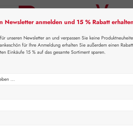
en Newsletter anmelden und 15 % Rabatt erhalte
tner Lifecare
Pater Severin Naturprodukte
Handels
 für unseren Newsletter an und verpassen Sie keine Produktneuheit
ankeschön für Ihre Anmeldung erhalten Sie außerdem einen Rabat
sten Einkäufe 15 % auf das gesamte Sortiment sparen.
⌂
Gall Pharma
Aminosäuren
 Kapseln
Regulärer Prei
136,60
Inhalt:
0.089 K
Preise inkl. M