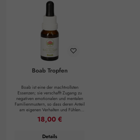
Boab Tropfen
Boab ist eine der machtvollsten
Essenzen; sie verschafft Zugang zu
negativen emotionalen und mentalen
Familienmustern, so dass deren Anteil
am eigenen Verhalten und Fühlen
deutlich wird. Solche Muster mitsamt
18,00 €
Regulärer Preis:
allen damit zusammenhängender
Überzeugungen werden aufgelöst. So
können diese Muster verarbeitet und
Details
losgelassen werden und den eigenen