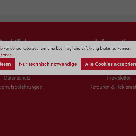
Rechtliches
Information
e verwendet Cookies, um eine bestmögliche Erfahrung bieten zu können.
tionen ...
Impressum
Zahlung & Versa
ieren
Nur technisch notwendige
Alle Cookies akzeptier
AGB
Kontaktformula
Datenschutz
Newsletter
errufsbelehrungen
Retouren & Reklama