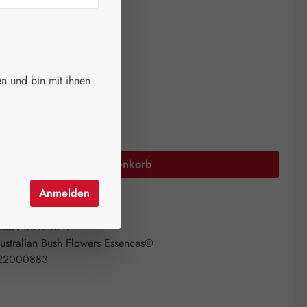
ger.
auswählen
größen
n und bin mit ihnen
Anzahl: Gib den gewünschten Wert ein oder 
In den Warenkorb
Anmelden
el hinzufügen
mer:
06126647
ustralian Bush Flowers Essences®
22000883