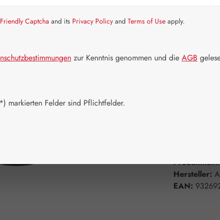
Friendly Captcha
and its
Privacy Policy
and
Terms of Use
apply.
Artikel auf La
Packungs
nschutzbestimmungen
zur Kenntnis genommen und die
AGB
gelese
15 ml
Produkt 
) markierten Felder sind Pflichtfelder.
Zum Merkzett
Produktnum
Hersteller:
A
EAN:
93269