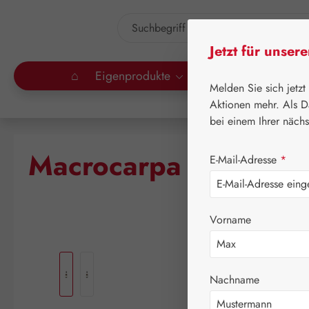
um Hauptinhalt springen
Zur Suche springen
Jetzt für unser
⌂
Eigenprodukte
Gall Pharma
Lei
Melden Sie sich jetzt
Aktionen mehr. Als D
bei einem Ihrer näch
⌂
Le
Macrocarpa Tropfen
E-Mail-Adresse
*
Vorname
Bildergalerie überspringen
Nachname