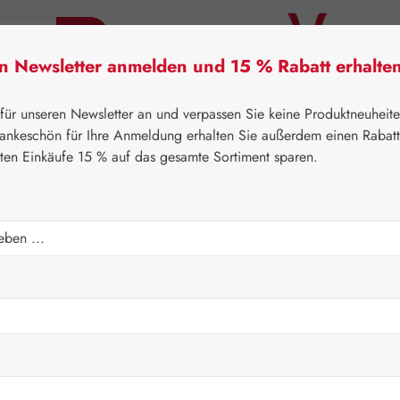
en Newsletter anmelden und 15 % Rabatt erhalte
tner Lifecare
Pater Severin Naturprodukte
Handels
 für unseren Newsletter an und verpassen Sie keine Produktneuheit
ankeschön für Ihre Anmeldung erhalten Sie außerdem einen Rabat
sten Einkäufe 15 % auf das gesamte Sortiment sparen.
itner Lifecare
Blütenessenzen
Australian Bush Flowers E
Regulärer Prei
18,00 
Inhalt:
0.015 Lit
Preise inkl. M