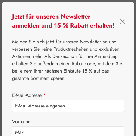
Zum Hauptinhalt springen
Jetzt für unseren Newsletter
anmelden und 15 % Rabatt erhalten!
0
Werkzeugleiste anzeigen
Du hast 0 Produkte
Melden Sie sich jetzt für unseren Newsletter an und
verpassen Sie keine Produktneuheiten und exklusiven
Aktionen mehr. Als Dankeschön für Ihre Anmeldung
⌂
Gall Pharma
Augen
erhalten Sie außerdem einen Rabattcode, mit dem Sie
Lutein 6 mg Plus
bei einem Ihrer nächsten Einkäufe 15 % auf das
gesamte Sortiment sparen.
HE GPH Kapseln
E-Mail-Adresse
*
Vorname