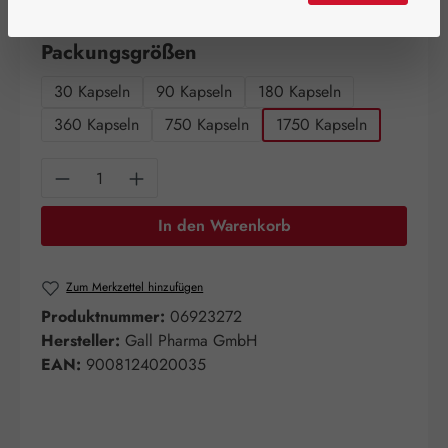
Artikel auf Lager.
auswählen
Packungsgrößen
30 Kapseln
90 Kapseln
180 Kapseln
360 Kapseln
750 Kapseln
1750 Kapseln
Produkt Anzahl: Gib den gewünschten Wert e
In den Warenkorb
Zum Merkzettel hinzufügen
Produktnummer:
06923272
Hersteller:
Gall Pharma GmbH
EAN:
9008124020035