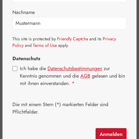
Bildergalerie überspringen
Nachname
This site is protected by
Friendly Captcha
and its
Privacy
Policy
and
Terms of Use
apply.
Datenschutz
Ich habe die
Datenschutzbestimmungen
zur
Kenntnis genommen und die
AGB
gelesen und bin
mit ihnen einverstanden.
*
Die mit einem Stern (*) markierten Felder sind
Regulärer Preis:
972,40 €
Pflichtfelder.
Inhalt:
0.883 Kilogramm
(1.101,25 € / 1 Kilogramm)
Preise inkl. MwSt. zzgl. Versandkosten
Anmelden