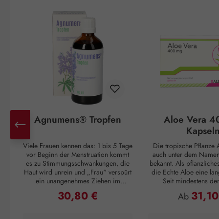
Produktgalerie überspringen
Agnumens® Tropfen
Aloe Vera 4
Kapsel
Viele Frauen kennen das: 1 bis 5 Tage
Die tropische Pflanze A
vor Beginn der Menstruation kommt
auch unter dem Namen 
es zu Stimmungsschwankungen, die
bekannt. Als pflanzliche
Haut wird unrein und „Frau“ verspürt
die Echte Aloe eine lan
ein unangenehmes Ziehen im
Seit mindestens de
Unterleib. Und ganz plötzlich, mit
Jahrhundert v. Chr. wuss
30,80 €
31,10
Regulärer Preis:
Regulärer P
Ab
Einsetzen der Periode, sind alle
Griechen um ihren posi
Unannehmlichkeiten vorbei, nur um
Cleopatra verwendet
sich 3 – 4 Wochen später zu
Pflegemittel für ihre H