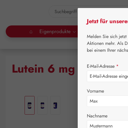
um Hauptinhalt springen
Zur Suche springen
Jetzt für unser
⌂
Eigenprodukte
Gall Pharma
Lei
Melden Sie sich jetzt
Aktionen mehr. Als D
bei einem Ihrer näch
Lutein 6 mg GPH Kap
E-Mail-Adresse
*
Vorname
Bildergalerie überspringen
Nachname