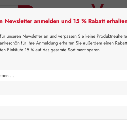
en Newsletter anmelden und 15 % Rabatt erhalte
tner Lifecare
Pater Severin Naturprodukte
Handels
 für unseren Newsletter an und verpassen Sie keine Produktneuheit
ankeschön für Ihre Anmeldung erhalten Sie außerdem einen Rabat
sten Einkäufe 15 % auf das gesamte Sortiment sparen.
⌂
Gall Pharma
Augen
seln
Regulärer Prei
446,2
Inhalt:
0.494 K
Preise inkl. M