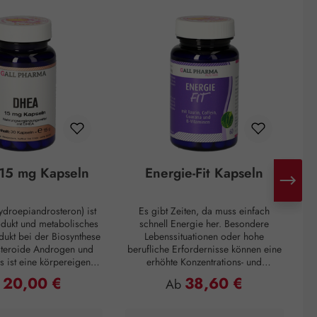
15 mg Kapseln
Energie-Fit Kapseln
droepiandrosteron) ist
Es gibt Zeiten, da muss einfach
H
odukt und metabolisches
schnell Energie her. Besondere
d
ukt bei der Biosynthese
Lebenssituationen oder hohe
steroide Androgen und
berufliche Erfordernisse können eine
s ist eine körpereigene
erhöhte Konzentrations- und
ie hauptsächlich in der
Leistungsfähigkeit verlangen. Zur
Mo
20,00 €
38,60 €
ulärer Preis:
Regulärer Preis:
b
Ab
ren Schicht der
Überbrückung von Müdigkeitsphasen
I
inde gebildet wird. Mit
oder zum Überwinden eines
n
 Alter nimmt die DHEA-
Leistungstiefs, ganz egal, das
d