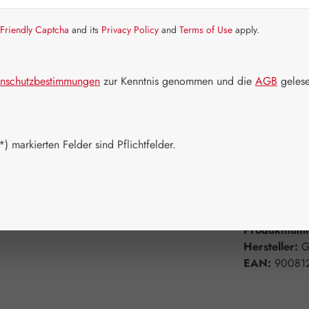
Artikel auf La
Friendly Captcha
and its
Privacy Policy
and
Terms of Use
apply.
Packungs
30 Kapseln
nschutzbestimmungen
zur Kenntnis genommen und die
AGB
gelese
750 Kapsel
Produkt 
) markierten Felder sind Pflichtfelder.
Zum Merkzett
Produktnum
Hersteller:
G
EAN:
90081