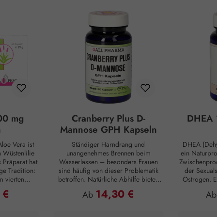
00 mg
Cranberry Plus D-
DHEA 
n
Mannose GPH Kapseln
loe Vera ist
Ständiger Harndrang und
DHEA (Dehy
Wüstenlilie
unangenehmes Brennen beim
ein Naturpr
s Präparat hat
Wasserlassen – besonders Frauen
Zwischenprod
ge Tradition:
sind häufig von dieser Problematik
der Sexual
m vierten
betroffen. Natürliche Abhilfe bieten
Östrogen. E
ten die alten
hierbei Cranberry Plus D-Mannose
Substanz, d
 €
14,30 €
reis:
Regulärer Preis:
Reg
Ab
A
tiven Nutzen.
GPH Kapseln. D-Mannose ist ein
inne
e sie als
natürlicher Monozucker, der vom
Nebennierenr
aut und auch
menschlichen Organismus im
zunehmendem