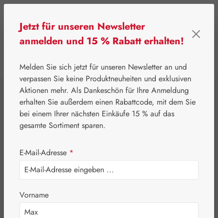
Zum Hauptinhalt springen
Jetzt für unseren Newsletter
anmelden und 15 % Rabatt erhalten!
0
Werkzeugleiste anzeigen
Du hast 0 Produkte
Melden Sie sich jetzt für unseren Newsletter an und
verpassen Sie keine Produktneuheiten und exklusiven
Aktionen mehr. Als Dankeschön für Ihre Anmeldung
⌂
Gall Pharma
Augen
erhalten Sie außerdem einen Rabattcode, mit dem Sie
Lutein 20 mg GPH
bei einem Ihrer nächsten Einkäufe 15 % auf das
gesamte Sortiment sparen.
Kapseln
E-Mail-Adresse
*
Vorname