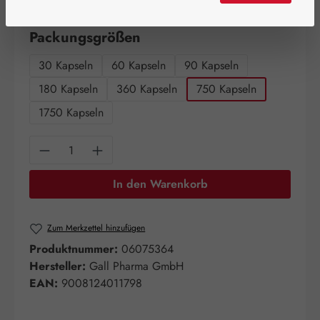
Artikel auf Lager.
auswählen
Packungsgrößen
30 Kapseln
60 Kapseln
90 Kapseln
180 Kapseln
360 Kapseln
750 Kapseln
1750 Kapseln
Produkt Anzahl: Gib den gewünschten Wert e
In den Warenkorb
Zum Merkzettel hinzufügen
Produktnummer:
06075364
Hersteller:
Gall Pharma GmbH
EAN:
9008124011798