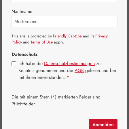
Bildergalerie überspringen
Nachname
This site is protected by
Friendly Captcha
and its
Privacy
Policy
and
Terms of Use
apply.
Datenschutz
Ich habe die
Datenschutzbestimmungen
zur
Kenntnis genommen und die
AGB
gelesen und bin
mit ihnen einverstanden.
*
Die mit einem Stern (*) markierten Felder sind
Regulärer Preis:
766,50 €
Pflichtfelder.
Inhalt:
0.211 Kilogramm
(3.632,70 € / 1 Kilogramm)
Preise inkl. MwSt. zzgl. Versandkosten
Anmelden