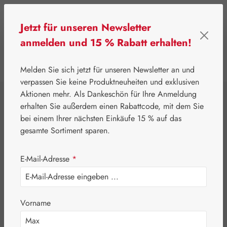
Zum Hauptinhalt springen
Jetzt für unseren Newsletter
anmelden und 15 % Rabatt erhalten!
0
Werkzeugleiste anzeigen
Du hast 0 Produkte
Melden Sie sich jetzt für unseren Newsletter an und
verpassen Sie keine Produktneuheiten und exklusiven
Aktionen mehr. Als Dankeschön für Ihre Anmeldung
⌂
Gall Pharma
Pflanzliche Produkte
erhalten Sie außerdem einen Rabattcode, mit dem Sie
Jocapsan®
bei einem Ihrer nächsten Einkäufe 15 % auf das
gesamte Sortiment sparen.
Johanniskrautöl
E-Mail-Adresse
*
Kapseln
Vorname