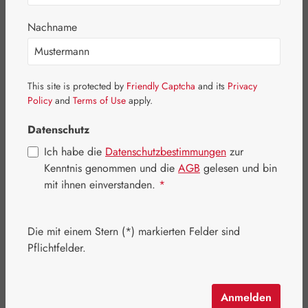
Nachname
Bildergalerie überspringen
This site is protected by
Friendly Captcha
and its
Privacy
Policy
and
Terms of Use
apply.
Datenschutz
Ich habe die
Datenschutzbestimmungen
zur
Kenntnis genommen und die
AGB
gelesen und bin
mit ihnen einverstanden.
*
Die mit einem Stern (*) markierten Felder sind
Pflichtfelder.
Regulärer Preis:
26,90 €
Inhalt:
0.045 Kilogramm
(597,78 € / 1 Kilogramm)
Anmelden
Preise inkl. MwSt. zzgl. Versandkosten