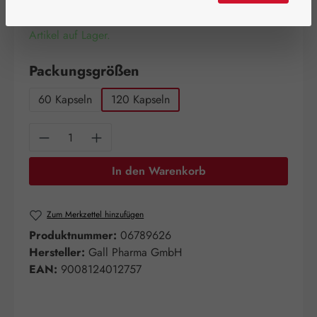
Artikel auf Lager.
auswählen
Packungsgrößen
60 Kapseln
120 Kapseln
Produkt Anzahl: Gib den gewünschten Wert e
In den Warenkorb
Zum Merkzettel hinzufügen
Produktnummer:
06789626
Hersteller:
Gall Pharma GmbH
EAN:
9008124012757