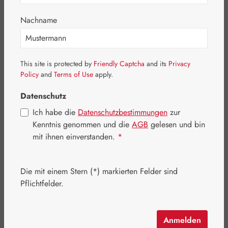
Nachname
This site is protected by
Friendly Captcha
and its
Privacy
Policy
and
Terms of Use
apply.
Datenschutz
Ich habe die
Datenschutzbestimmungen
zur
Kenntnis genommen und die
AGB
gelesen und bin
mit ihnen einverstanden.
*
Verkaufspreis:
803,04 €
%
Regulärer Preis:
1.003,80 €
(20% gespart)
Die mit einem Stern (*) markierten Felder sind
Inhalt:
0.483 Kilogramm
(1.662,61 € / 1 Kilogramm)
Pflichtfelder.
Preise inkl. MwSt. zzgl. Versandkosten
Artikel auf Lager.
Anmelden