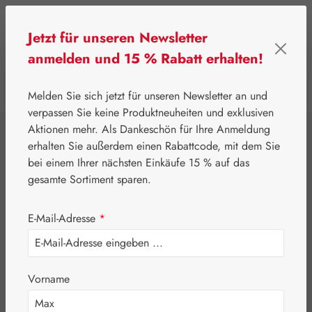
Zum Hauptinhalt springen
Jetzt für unseren Newsletter
anmelden und 15 % Rabatt erhalten!
0
Werkzeugleiste anzeigen
Du hast 0 Produkte
Melden Sie sich jetzt für unseren Newsletter an und
verpassen Sie keine Produktneuheiten und exklusiven
Aktionen mehr. Als Dankeschön für Ihre Anmeldung
⌂
Aktionen
Newsletter-Angebote
erhalten Sie außerdem einen Rabattcode, mit dem Sie
Jetlag-Hecht 5 mg
bei einem Ihrer nächsten Einkäufe 15 % auf das
gesamte Sortiment sparen.
Kapseln
E-Mail-Adresse
*
Vorname
Bildergalerie überspringen