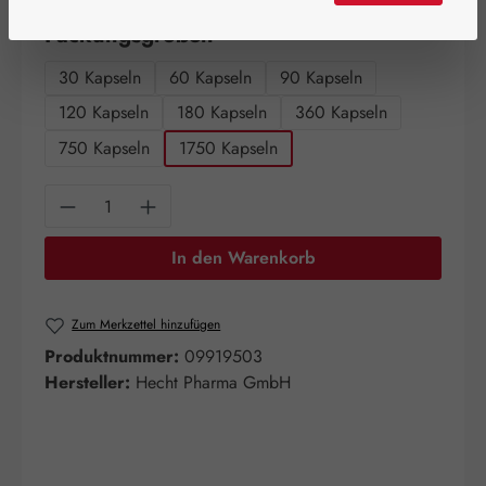
auswählen
Packungsgrößen
30 Kapseln
60 Kapseln
90 Kapseln
120 Kapseln
180 Kapseln
360 Kapseln
750 Kapseln
1750 Kapseln
Produkt Anzahl: Gib den gewünschten Wert e
In den Warenkorb
Zum Merkzettel hinzufügen
Produktnummer:
09919503
Hersteller:
Hecht Pharma GmbH