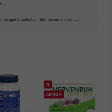
ln
wendungen beschreiben. Informieren Sie sich auf
Rabatt
R
%
AKTION