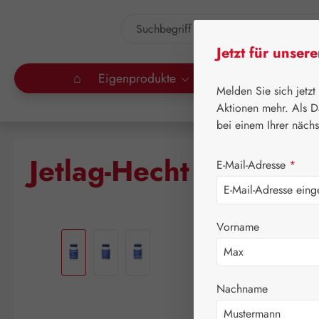
um Hauptinhalt springen
Zur Suche springen
Jetzt für unser
⌂
Eigenprodukte
Gall Pharma
Lei
Melden Sie sich jetzt
Aktionen mehr. Als D
bei einem Ihrer näch
Jetlag-Hecht 3 mg Ka
E-Mail-Adresse
*
Bildergalerie überspringen
Vorname
Nachname