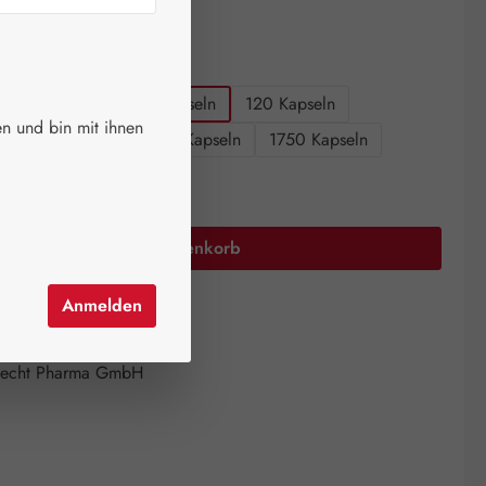
ger.
auswählen
größen
60 Kapseln
90 Kapseln
120 Kapseln
n und bin mit ihnen
n
360 Kapseln
750 Kapseln
1750 Kapseln
Anzahl: Gib den gewünschten Wert ein oder 
In den Warenkorb
Anmelden
el hinzufügen
mer:
08882494
echt Pharma GmbH