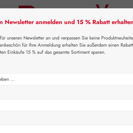
en Newsletter anmelden und 15 % Rabatt erhalte
tner Lifecare
Pater Severin Naturprodukte
Handels
 für unseren Newsletter an und verpassen Sie keine Produktneuheit
ankeschön für Ihre Anmeldung erhalten Sie außerdem einen Rabat
sten Einkäufe 15 % auf das gesamte Sortiment sparen.
⌂
Aktionen
Newsletter-Angebote
pseln
Verkaufspreis:
35,68 
Inhalt:
0.024 K
Preise inkl. M