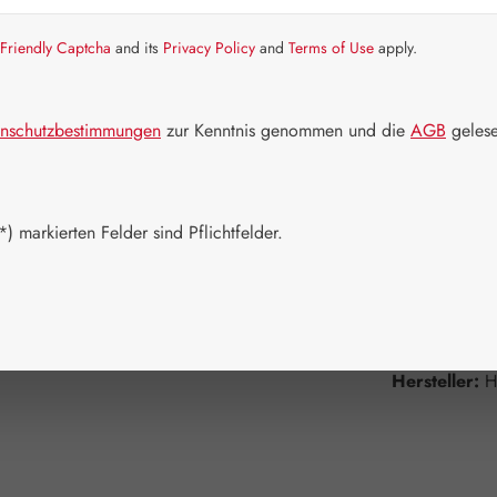
Artikel auf La
Friendly Captcha
and its
Privacy Policy
and
Terms of Use
apply.
Packungs
30 Kapseln
nschutzbestimmungen
zur Kenntnis genommen und die
AGB
gelese
180 Kapsel
Produkt 
) markierten Felder sind Pflichtfelder.
Zum Merkzett
Produktnum
Hersteller:
H