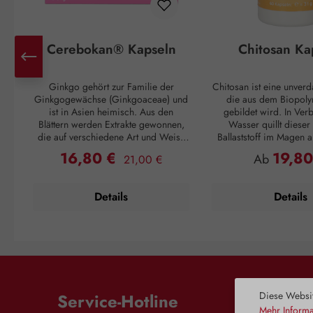
Cerebokan® Kapseln
Chitosan Ka
Ginkgo gehört zur Familie der
Chitosan ist eine unverd
Ginkgogewächse (Ginkgoaceae) und
die aus dem Biopoly
ist in Asien heimisch. Aus den
gebildet wird. In Ver
Blättern werden Extrakte gewonnen,
Wasser quillt dieser 
die auf verschiedene Art und Weise
Ballaststoff im Magen a
positiven Einfluss auf unseren Körper
eine gelartige Struktur.
16,80 €
19,80
Regulärer Preis:
Verkaufspreis:
Regulärer P
Ab
21,00 €
haben. Die im Extrakt enthaltenen
die Einnahme von Chit
Flavonoide sind aktive Stoffe, die die
mit einem schnellen Sät
Blutzirkulation in den tiefliegenden
einher. Darüber hinaus 
Details
Details
kleinen und mittelgroßen Blutgefäßen
die 6- bis 8-fache M
fördern. Insbesondere die
Eigengewichtes an Fette
Gehirnzellen empfangen somit mehr
anschließend unverd
Sauerstoff und Zucker, notwendige
ausgeschieden werden
Faktoren um Energie zu schaffen.
Weise wird die M
Ginkgo hat positive Effekte auf
Nahrungsfetten, die i
Probleme wie Vergesslichkeit,
gelangen, verändert. Ch
Kopfschmerz, Schwindelgefühl und
sich ideal als Nahrun
Diese Websit
Service-Hotline
Müdigkeit. Beschwerden, die auf
fettreichen Speisen un
Mehr Informa
altersbedingte Veränderungen der
Kombination mit einer