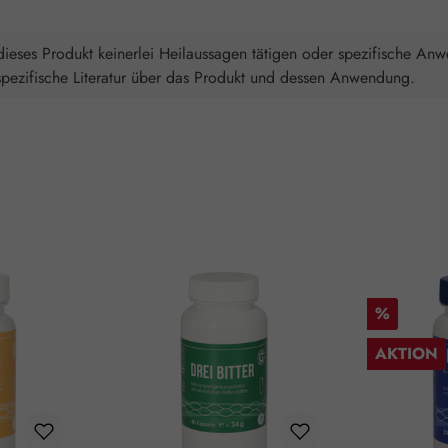
ieses Produkt keinerlei Heilaussagen tätigen oder spezifische An
spezifische Literatur über das Produkt und dessen Anwendung.
Rabatt
%
AKTION