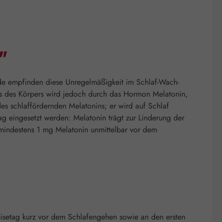
"
ende empfinden diese Unregelmäßigkeit im Schlaf-Wach-
us des Körpers wird jedoch durch das Hormon Melatonin,
des schlaffördernden Melatonins; er wird auf Schlaf
 eingesetzt werden: Melatonin trägt zur Linderung der
n mindestens 1 mg Melatonin unmittelbar vor dem
 Reisetag kurz vor dem Schlafengehen sowie an den ersten