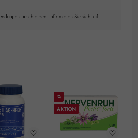
wendungen beschreiben. Informieren Sie sich auf
Rabatt
R
%
AKTION