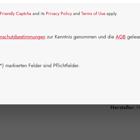
Artikel auf La
Friendly Captcha
and its
Privacy Policy
and
Terms of Use
apply.
Packungs
30 Kapseln
nschutzbestimmungen
zur Kenntnis genommen und die
AGB
gelese
180 Kapsel
Produkt 
) markierten Felder sind Pflichtfelder.
Zum Merkzett
Produktnum
Hersteller:
H