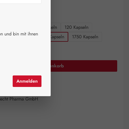
ger.
auswählen
größen
60 Kapseln
90 Kapseln
120 Kapseln
n und bin mit ihnen
n
360 Kapseln
750 Kapseln
1750 Kapseln
Anzahl: Gib den gewünschten Wert ein oder 
In den Warenkorb
Anmelden
el hinzufügen
mer:
09919325
echt Pharma GmbH