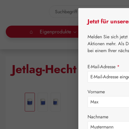
um Hauptinhalt springen
Zur Suche springen
Jetzt für unser
⌂
Eigenprodukte
Gall Pharma
Lei
Melden Sie sich jetzt
Aktionen mehr. Als D
bei einem Ihrer näch
Jetlag-Hecht 2 mg Ka
E-Mail-Adresse
*
Bildergalerie überspringen
Vorname
Nachname