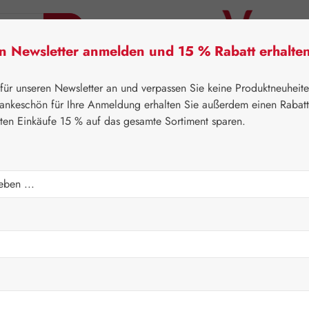
en Newsletter anmelden und 15 % Rabatt erhalte
tner Lifecare
Pater Severin Naturprodukte
Handels
 für unseren Newsletter an und verpassen Sie keine Produktneuheit
ankeschön für Ihre Anmeldung erhalten Sie außerdem einen Rabat
sten Einkäufe 15 % auf das gesamte Sortiment sparen.
⌂
Aktionen
Newsletter-Angebote
pseln
Verkaufspreis:
227,84
Inhalt:
0.207 K
Preise inkl. M