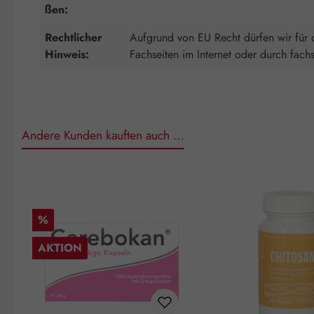
ßen:
Rechtlicher
Aufgrund von EU Recht dürfen wir für d
Hinweis:
Fachseiten im Internet oder durch fach
Andere Kunden kauften auch …
Produktgalerie überspringen
Rabatt
%
AKTION