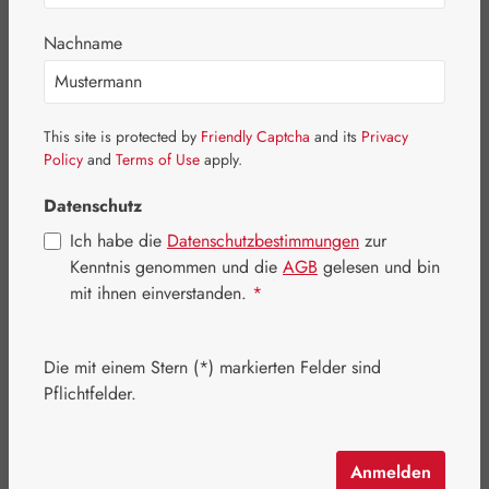
Nachname
This site is protected by
Friendly Captcha
and its
Privacy
Policy
and
Terms of Use
apply.
Datenschutz
Ich habe die
Datenschutzbestimmungen
zur
Kenntnis genommen und die
AGB
gelesen und bin
mit ihnen einverstanden.
*
Verkaufspreis:
45,60 €
%
Regulärer Preis:
57,00 €
(20% gespart)
Die mit einem Stern (*) markierten Felder sind
Inhalt:
0.033 Kilogramm
(1.381,82 € / 1 Kilogramm)
Pflichtfelder.
Preise inkl. MwSt. zzgl. Versandkosten
Artikel auf Lager.
Anmelden