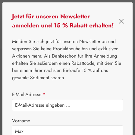
Zum Hauptinhalt springen
Jetzt für unseren Newsletter
anmelden und 15 % Rabatt erhalten!
0
Werkzeugleiste anzeigen
Du hast 0 Produkte
Melden Sie sich jetzt für unseren Newsletter an und
verpassen Sie keine Produktneuheiten und exklusiven
Aktionen mehr. Als Dankeschön für Ihre Anmeldung
⌂
Aktionen
Newsletter-Angebote
erhalten Sie außerdem einen Rabattcode, mit dem Sie
Jetlag-Hecht 2 mg
bei einem Ihrer nächsten Einkäufe 15 % auf das
gesamte Sortiment sparen.
Kapseln
E-Mail-Adresse
*
Vorname
Bildergalerie überspringen