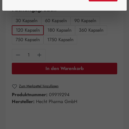
auswählen
Packungsgrößen
30 Kapseln
60 Kapseln
90 Kapseln
120 Kapseln
180 Kapseln
360 Kapseln
750 Kapseln
1750 Kapseln
Produkt Anzahl: Gib den gewünschten Wert e
In den Warenkorb
Zum Merkzettel hinzufügen
Produktnummer:
09919294
Hersteller:
Hecht Pharma GmbH