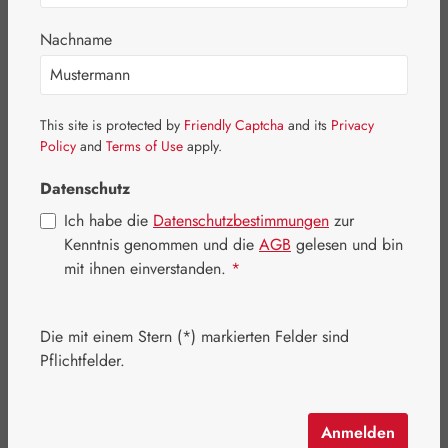
Nachname
This site is protected by
Friendly Captcha
and its
Privacy
Policy
and
Terms of Use
apply.
Datenschutz
Ich habe die
Datenschutzbestimmungen
zur
Kenntnis genommen und die
AGB
gelesen und bin
mit ihnen einverstanden.
*
Verkaufspreis:
227,84 €
%
Regulärer Preis:
284,80 €
(20% gespart)
Die mit einem Stern (*) markierten Felder sind
Inhalt:
0.207 Kilogramm
(1.100,68 € / 1 Kilogramm)
Pflichtfelder.
Preise inkl. MwSt. zzgl. Versandkosten
Artikel auf Lager.
Anmelden