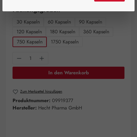
auswählen
Packungsgrößen
30 Kapseln
60 Kapseln
90 Kapseln
120 Kapseln
180 Kapseln
360 Kapseln
750 Kapseln
1750 Kapseln
Produkt Anzahl: Gib den gewünschten Wert e
In den Warenkorb
Zum Merkzettel hinzufügen
Produktnummer:
09919377
Hersteller:
Hecht Pharma GmbH