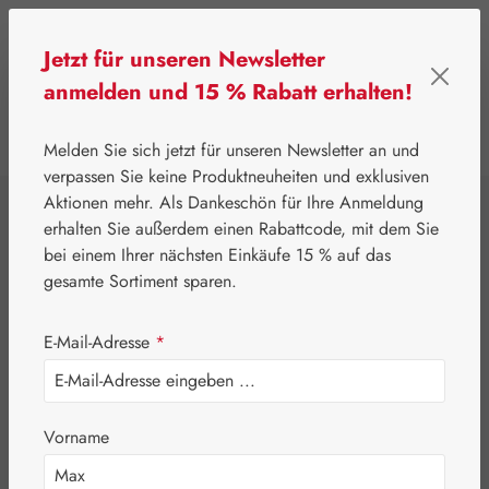
Zum Hauptinhalt springen
Jetzt für unseren Newsletter
anmelden und 15 % Rabatt erhalten!
0
Werkzeugleiste anzeigen
Du hast 0 Produkte
Melden Sie sich jetzt für unseren Newsletter an und
verpassen Sie keine Produktneuheiten und exklusiven
Aktionen mehr. Als Dankeschön für Ihre Anmeldung
⌂
Aktionen
Newsletter-Angebote
erhalten Sie außerdem einen Rabattcode, mit dem Sie
Jetlag-Hecht 2,5
bei einem Ihrer nächsten Einkäufe 15 % auf das
gesamte Sortiment sparen.
mg Kapseln
E-Mail-Adresse
*
Vorname
Bildergalerie überspringen