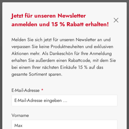
Zum Hauptinhalt springen
Jetzt für unseren Newsletter
anmelden und 15 % Rabatt erhalten!
0
Werkzeugleiste anzeigen
Du hast 0 Produkte
Melden Sie sich jetzt für unseren Newsletter an und
verpassen Sie keine Produktneuheiten und exklusiven
Aktionen mehr. Als Dankeschön für Ihre Anmeldung
⌂
Aktionen
Newsletter-Angebote
erhalten Sie außerdem einen Rabattcode, mit dem Sie
Jetlag-Hecht 1,5 mg
bei einem Ihrer nächsten Einkäufe 15 % auf das
gesamte Sortiment sparen.
Kapseln
E-Mail-Adresse
*
Vorname
Bildergalerie überspringen