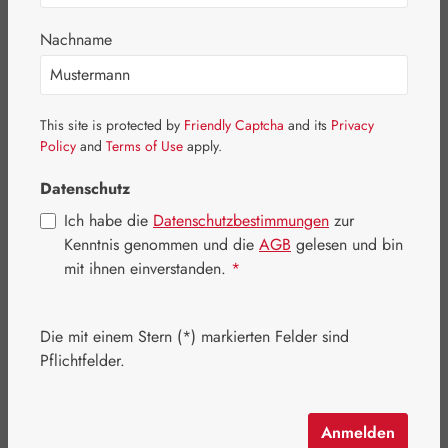
Nachname
This site is protected by
Friendly Captcha
and its
Privacy
Policy
and
Terms of Use
apply.
Datenschutz
Ich habe die
Datenschutzbestimmungen
zur
Kenntnis genommen und die
AGB
gelesen und bin
mit ihnen einverstanden.
*
Verkaufspreis:
365,52 €
%
Regulärer Preis:
456,90 €
(20% gespart)
Die mit einem Stern (*) markierten Felder sind
Inhalt:
0.483 Kilogramm
(756,77 € / 1 Kilogramm)
Pflichtfelder.
Preise inkl. MwSt. zzgl. Versandkosten
Artikel auf Lager.
Anmelden