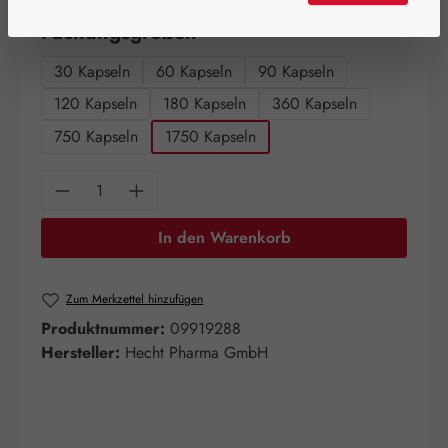
auswählen
Packungsgrößen
30 Kapseln
60 Kapseln
90 Kapseln
120 Kapseln
180 Kapseln
360 Kapseln
750 Kapseln
1750 Kapseln
Produkt Anzahl: Gib den gewünschten Wert e
In den Warenkorb
Zum Merkzettel hinzufügen
Produktnummer:
09919288
Hersteller:
Hecht Pharma GmbH