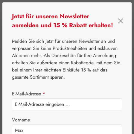
Zum Hauptinhalt springen
Jetzt für unseren Newsletter
anmelden und 15 % Rabatt erhalten!
0
Werkzeugleiste anzeigen
Du hast 0 Produkte
Melden Sie sich jetzt für unseren Newsletter an und
verpassen Sie keine Produktneuheiten und exklusiven
Aktionen mehr. Als Dankeschön für Ihre Anmeldung
⌂
Aktionen
Newsletter-Angebote
erhalten Sie außerdem einen Rabattcode, mit dem Sie
Jetlag-Hecht 1,5 mg
bei einem Ihrer nächsten Einkäufe 15 % auf das
gesamte Sortiment sparen.
Kapseln
E-Mail-Adresse
*
Vorname
Bildergalerie überspringen