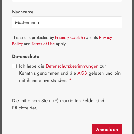
Nachname
This site is protected by
Friendly Captcha
and its
Privacy
Policy
and
Terms of Use
apply.
Datenschutz
Ich habe die
Datenschutzbestimmungen
zur
Kenntnis genommen und die
AGB
gelesen und bin
mit ihnen einverstanden.
*
Verkaufspreis:
39,36 €
%
Regulärer Preis:
49,20 €
(20% gespart)
Die mit einem Stern (*) markierten Felder sind
Inhalt:
0.033 Kilogramm
(1.192,73 € / 1 Kilogramm)
Pflichtfelder.
Preise inkl. MwSt. zzgl. Versandkosten
Artikel auf Lager.
Anmelden