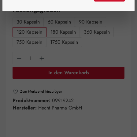
auswählen
Packungsgrößen
30 Kapseln
60 Kapseln
90 Kapseln
120 Kapseln
180 Kapseln
360 Kapseln
750 Kapseln
1750 Kapseln
Produkt Anzahl: Gib den gewünschten Wert e
In den Warenkorb
Zum Merkzettel hinzufügen
Produktnummer:
09919242
Hersteller:
Hecht Pharma GmbH