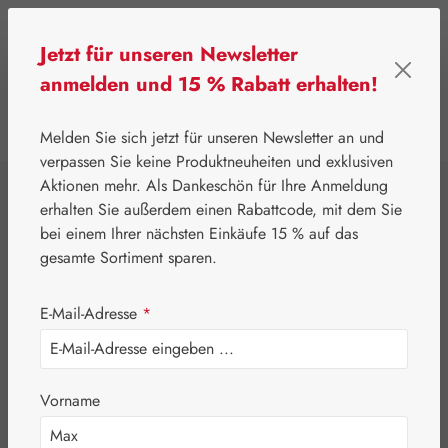
Zum Hauptinhalt springen
Jetzt für unseren Newsletter
anmelden und 15 % Rabatt erhalten!
0
Werkzeugleiste anzeigen
Du hast 0 Produkte
Melden Sie sich jetzt für unseren Newsletter an und
verpassen Sie keine Produktneuheiten und exklusiven
Aktionen mehr. Als Dankeschön für Ihre Anmeldung
⌂
Gall Pharma
Fit-Linie
erhalten Sie außerdem einen Rabattcode, mit dem Sie
Haar-Fit Kapseln
bei einem Ihrer nächsten Einkäufe 15 % auf das
gesamte Sortiment sparen.
E-Mail-Adresse
*
Vorname
Bildergalerie überspringen