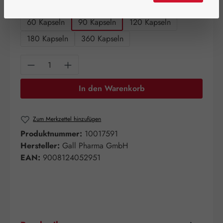
auswählen
Packungsgrößen
60 Kapseln
90 Kapseln
120 Kapseln
180 Kapseln
360 Kapseln
Produkt Anzahl: Gib den gewünschten Wert e
In den Warenkorb
Zum Merkzettel hinzufügen
Produktnummer:
10017591
Hersteller:
Gall Pharma GmbH
EAN:
9008124052951