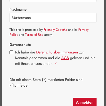
Nachname
This site is protected by
Friendly Captcha
and its
Privacy
Policy
and
Terms of Use
apply.
Datenschutz
Ich habe die
Datenschutzbestimmungen
zur
Kenntnis genommen und die
AGB
gelesen und bin
mit ihnen einverstanden.
*
Regulärer Preis:
19,80 €
Inhalt:
0.049 Kilogramm
(404,08 € / 1 Kilogramm)
Die mit einem Stern (*) markierten Felder sind
Preise inkl. MwSt. zzgl. Versandkosten
Pflichtfelder.
Artikel auf Lager.
Anmelden