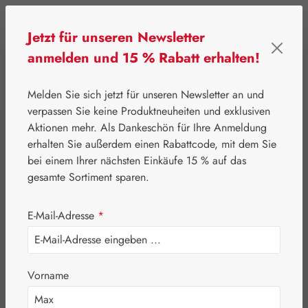
Zum Hauptinhalt springen
Jetzt für unseren Newsletter
anmelden und 15 % Rabatt erhalten!
0
Werkzeugleiste anzeigen
Du hast 0 Produkte
Melden Sie sich jetzt für unseren Newsletter an und
verpassen Sie keine Produktneuheiten und exklusiven
Aktionen mehr. Als Dankeschön für Ihre Anmeldung
⌂
Gall Pharma
Fit-Linie
erhalten Sie außerdem einen Rabattcode, mit dem Sie
Gelenk-Fit Kapseln
bei einem Ihrer nächsten Einkäufe 15 % auf das
gesamte Sortiment sparen.
E-Mail-Adresse
*
Vorname
Bildergalerie überspringen