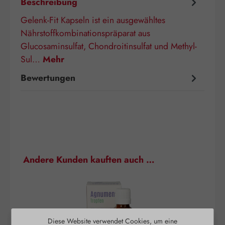
Beschreibung
Gelenk-Fit Kapseln ist ein ausgewähltes
Nährstoffkombinationspräparat aus
Glucosaminsulfat, Chondroitinsulfat und Methyl-
Sul…
Mehr
Bewertungen
Produktgalerie überspringen
Andere Kunden kauften auch …
Diese Website verwendet Cookies, um eine