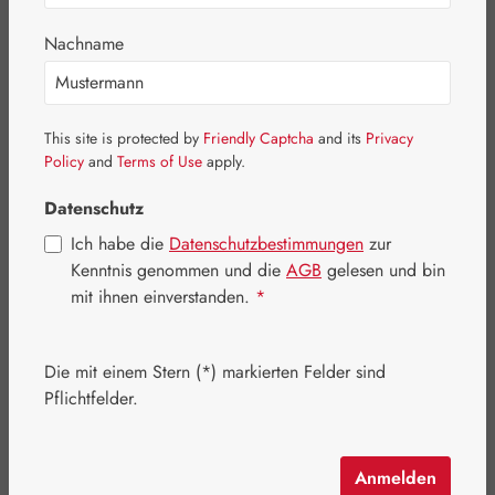
Nachname
This site is protected by
Friendly Captcha
and its
Privacy
Policy
and
Terms of Use
apply.
Datenschutz
Ich habe die
Datenschutzbestimmungen
zur
Kenntnis genommen und die
AGB
gelesen und bin
mit ihnen einverstanden.
*
Regulärer Preis:
85,80 €
Inhalt:
0.237 Kilogramm
(362,03 € / 1 Kilogramm)
Die mit einem Stern (*) markierten Felder sind
Preise inkl. MwSt. zzgl. Versandkosten
Pflichtfelder.
Artikel auf Lager.
Anmelden