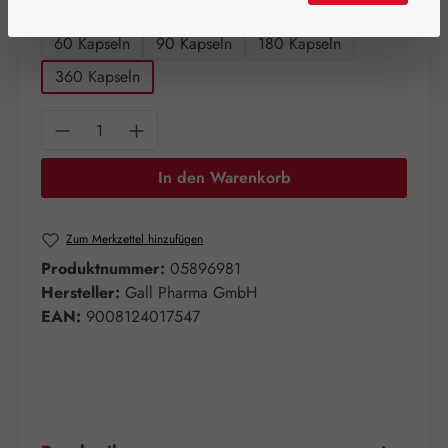
auswählen
Packungsgrößen
60 Kapseln
90 Kapseln
180 Kapseln
360 Kapseln
Produkt Anzahl: Gib den gewünschten Wert e
In den Warenkorb
Zum Merkzettel hinzufügen
Produktnummer:
05896981
Hersteller:
Gall Pharma GmbH
EAN:
9008124017547