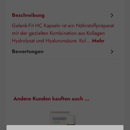
Beschreibung
Gelenk-Fit HC Kapseln ist ein Nährstoffpräparat
mit der gezielten Kombination aus Kollagen
Hydrolysat und Hyaluronsäure. Kol…
Mehr
Bewertungen
Produktgalerie überspringen
Andere Kunden kauften auch …