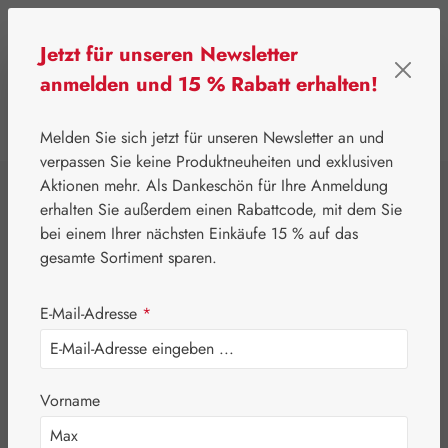
Zum Hauptinhalt springen
Jetzt für unseren Newsletter
anmelden und 15 % Rabatt erhalten!
0
Werkzeugleiste anzeigen
Du hast 0 Produkte
Melden Sie sich jetzt für unseren Newsletter an und
verpassen Sie keine Produktneuheiten und exklusiven
Aktionen mehr. Als Dankeschön für Ihre Anmeldung
⌂
Gall Pharma
Fit-Linie
erhalten Sie außerdem einen Rabattcode, mit dem Sie
Gelenk-Fit HC
bei einem Ihrer nächsten Einkäufe 15 % auf das
gesamte Sortiment sparen.
Kapseln
E-Mail-Adresse
*
Vorname