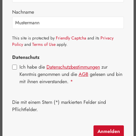
Bildergalerie überspringen
Nachname
This site is protected by
Friendly Captcha
and its
Privacy
Policy
and
Terms of Use
apply.
Datenschutz
Ich habe die
Datenschutzbestimmungen
zur
Kenntnis genommen und die
AGB
gelesen und bin
mit ihnen einverstanden.
*
Die mit einem Stern (*) markierten Felder sind
Regulärer Preis:
146,70 €
Pflichtfelder.
Inhalt:
0.162 Kilogramm
(905,56 € / 1 Kilogramm)
Preise inkl. MwSt. zzgl. Versandkosten
Anmelden