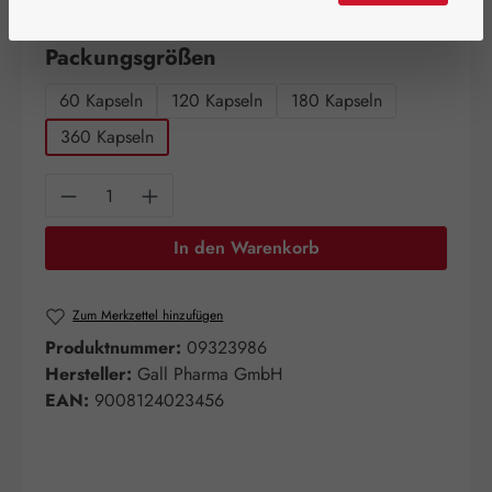
Artikel auf Lager.
auswählen
Packungsgrößen
60 Kapseln
120 Kapseln
180 Kapseln
360 Kapseln
Produkt Anzahl: Gib den gewünschten Wert e
In den Warenkorb
Zum Merkzettel hinzufügen
Produktnummer:
09323986
Hersteller:
Gall Pharma GmbH
EAN:
9008124023456