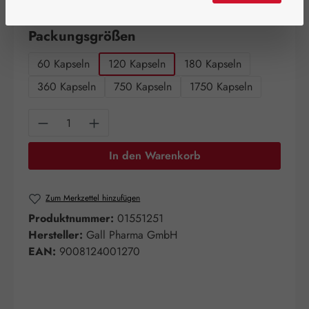
Artikel auf Lager.
auswählen
Packungsgrößen
60 Kapseln
120 Kapseln
180 Kapseln
360 Kapseln
750 Kapseln
1750 Kapseln
Produkt Anzahl: Gib den gewünschten Wert e
In den Warenkorb
Zum Merkzettel hinzufügen
Produktnummer:
01551251
Hersteller:
Gall Pharma GmbH
EAN:
9008124001270