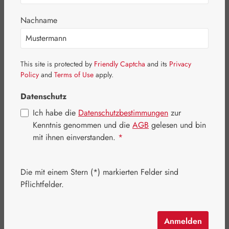
Bildergalerie überspringen
Nachname
This site is protected by
Friendly Captcha
and its
Privacy
Policy
and
Terms of Use
apply.
Datenschutz
Ich habe die
Datenschutzbestimmungen
zur
Kenntnis genommen und die
AGB
gelesen und bin
mit ihnen einverstanden.
*
Die mit einem Stern (*) markierten Felder sind
Regulärer Preis:
97,60 €
Pflichtfelder.
Inhalt:
0.024 Kilogramm
(4.066,67 € / 1 Kilogramm)
Preise inkl. MwSt. zzgl. Versandkosten
Anmelden