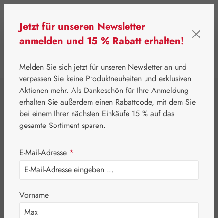
Zum Hauptinhalt springen
Jetzt für unseren Newsletter
anmelden und 15 % Rabatt erhalten!
0
Werkzeugleiste anzeigen
Du hast 0 Produkte
Melden Sie sich jetzt für unseren Newsletter an und
verpassen Sie keine Produktneuheiten und exklusiven
Aktionen mehr. Als Dankeschön für Ihre Anmeldung
⌂
Gall Pharma
Coenzym Q-10
erhalten Sie außerdem einen Rabattcode, mit dem Sie
Coenzym Q-10 60
bei einem Ihrer nächsten Einkäufe 15 % auf das
gesamte Sortiment sparen.
mg GPH Kapseln
E-Mail-Adresse
*
Vorname