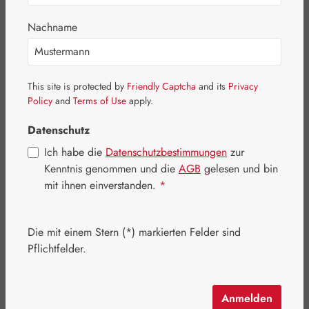
Bildergalerie überspringen
Nachname
This site is protected by
Friendly Captcha
and its
Privacy
Policy
and
Terms of Use
apply.
Datenschutz
Ich habe die
Datenschutzbestimmungen
zur
Kenntnis genommen und die
AGB
gelesen und bin
mit ihnen einverstanden.
*
Die mit einem Stern (*) markierten Felder sind
Regulärer Preis:
109,20 €
Pflichtfelder.
Inhalt:
0.181 Kilogramm
(603,31 € / 1 Kilogramm)
Preise inkl. MwSt. zzgl. Versandkosten
Anmelden