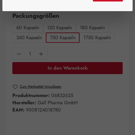
Artikel auf Lager.
auswählen
Packungsgrößen
60 Kapseln
120 Kapseln
180 Kapseln
360 Kapseln
750 Kapseln
1750 Kapseln
Produkt Anzahl: Gib den gewünschten Wert e
In den Warenkorb
Zum Merkzettel hinzufügen
Produktnummer:
06832635
Hersteller:
Gall Pharma GmbH
EAN:
9008124018780