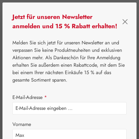
Zum Hauptinhalt springen
Jetzt für unseren Newsletter
anmelden und 15 % Rabatt erhalten!
0
Werkzeugleiste anzeigen
Du hast 0 Produkte
Melden Sie sich jetzt für unseren Newsletter an und
verpassen Sie keine Produktneuheiten und exklusiven
Aktionen mehr. Als Dankeschön für Ihre Anmeldung
⌂
Gall Pharma
Coenzym Q-10
erhalten Sie außerdem einen Rabattcode, mit dem Sie
Coenzym Q-10 15
bei einem Ihrer nächsten Einkäufe 15 % auf das
gesamte Sortiment sparen.
mg GPH Kapseln
E-Mail-Adresse
*
Vorname