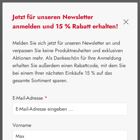
Zum Hauptinhalt springen
Jetzt für unseren Newsletter
anmelden und 15 % Rabatt erhalten!
0
Werkzeugleiste anzeigen
Du hast 0 Produkte
Melden Sie sich jetzt für unseren Newsletter an und
verpassen Sie keine Produktneuheiten und exklusiven
Aktionen mehr. Als Dankeschön für Ihre Anmeldung
⌂
Gall Pharma
Coenzym Q-10
erhalten Sie außerdem einen Rabattcode, mit dem Sie
Coenzym Q-10 15
bei einem Ihrer nächsten Einkäufe 15 % auf das
gesamte Sortiment sparen.
mg GPH Kapseln
E-Mail-Adresse
*
Vorname