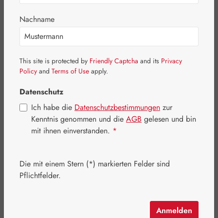
Bildergalerie überspringen
Nachname
This site is protected by
Friendly Captcha
and its
Privacy
Policy
and
Terms of Use
apply.
Datenschutz
Ich habe die
Datenschutzbestimmungen
zur
Kenntnis genommen und die
AGB
gelesen und bin
mit ihnen einverstanden.
*
Die mit einem Stern (*) markierten Felder sind
Regulärer Preis:
24,60 €
Pflichtfelder.
Inhalt:
0.029 Kilogramm
(848,28 € / 1 Kilogramm)
Preise inkl. MwSt. zzgl. Versandkosten
Anmelden