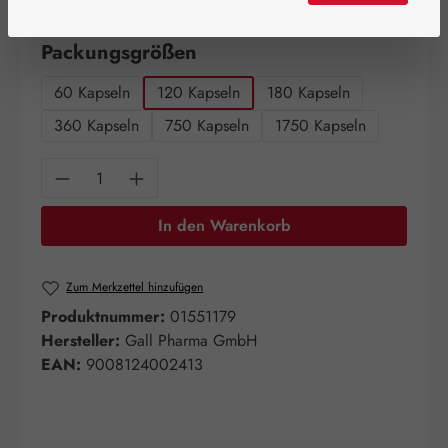
Artikel auf Lager.
auswählen
Packungsgrößen
60 Kapseln
120 Kapseln
180 Kapseln
360 Kapseln
750 Kapseln
1750 Kapseln
Produkt Anzahl: Gib den gewünschten Wert e
In den Warenkorb
Zum Merkzettel hinzufügen
Produktnummer:
01551179
Hersteller:
Gall Pharma GmbH
EAN:
9008124002413