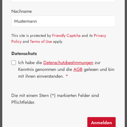
Nachname
This site is protected by
Friendly Captcha
and its
Privacy
Policy
and
Terms of Use
apply.
Datenschutz
Ich habe die
Datenschutzbestimmungen
zur
Kenntnis genommen und die
AGB
gelesen und bin
Regulärer Preis:
35,10 €
mit ihnen einverstanden.
*
Inhalt:
0.062 Kilogramm
(566,13 € / 1 Kilogramm)
Preise inkl. MwSt. zzgl. Versandkosten
Die mit einem Stern (*) markierten Felder sind
Pflichtfelder.
Bald wieder verfügbar!
Nicht mehr verfügbar
Anmelden