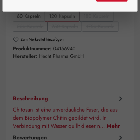
auswählen
Packungsgrößen
60 Kapseln
120 Kapseln
180 Kapseln
(Diese Option ist zurzeit nicht verfügbar.)
(Diese Option ist zurzeit
360 Kapseln
750 Kapseln
1750 Kapseln
(Diese Option ist zurzeit nicht verfügbar.)
(Diese Option ist zurzeit nicht verfügbar.)
(Diese Option ist zurz
Zum Merkzettel hinzufügen
Produktnummer:
04156940
Hersteller:
Hecht Pharma GmbH
Beschreibung
Chitosan ist eine unverdauliche Faser, die aus
dem Biopolymer Chitin gebildet wird. In
Verbindung mit Wasser quillt dieser n…
Mehr
Bewertungen