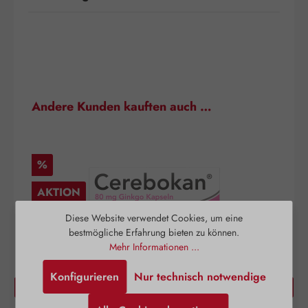
Produktgalerie überspringen
Andere Kunden kauften auch …
Rabatt
%
AKTION
Diese Website verwendet Cookies, um eine
bestmögliche Erfahrung bieten zu können.
Mehr Informationen ...
Konfigurieren
Nur technisch notwendige
Cerebokan® Kapseln