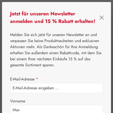
Zum Hauptinhalt springen
Jetzt für unseren Newsletter
anmelden und 15 % Rabatt erhalten!
0
Werkzeugleiste anzeigen
Du hast 0 Produkte
Melden Sie sich jetzt für unseren Newsletter an und
verpassen Sie keine Produktneuheiten und exklusiven
Aktionen mehr. Als Dankeschön für Ihre Anmeldung
⌂
Eigenprodukte
Nährstoffe
erhalten Sie außerdem einen Rabattcode, mit dem Sie
Chitosan Kapseln
bei einem Ihrer nächsten Einkäufe 15 % auf das
gesamte Sortiment sparen.
E-Mail-Adresse
*
Bildergalerie überspringen
Vorname