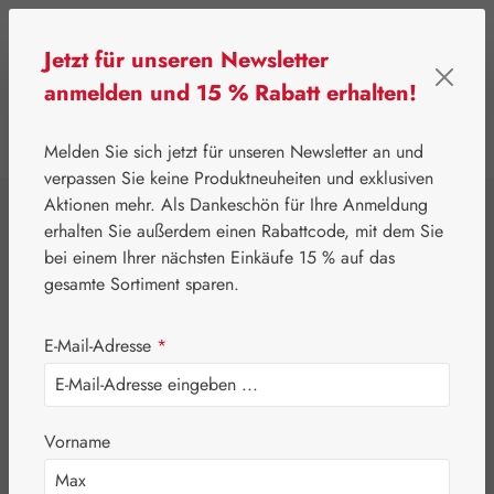
Zum Hauptinhalt springen
Jetzt für unseren Newsletter
anmelden und 15 % Rabatt erhalten!
0
Werkzeugleiste anzeigen
Du hast 0 Produkte
Melden Sie sich jetzt für unseren Newsletter an und
verpassen Sie keine Produktneuheiten und exklusiven
Aktionen mehr. Als Dankeschön für Ihre Anmeldung
⌂
Gall Pharma
Fit-Linie
erhalten Sie außerdem einen Rabattcode, mit dem Sie
Augen-Fit Kapseln
bei einem Ihrer nächsten Einkäufe 15 % auf das
gesamte Sortiment sparen.
E-Mail-Adresse
*
Vorname
Bildergalerie überspringen