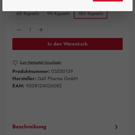
auswählen
Packungsgrößen
60 Kapseln
90 Kapseln
180 Kapseln
Produkt Anzahl: Gib den gewünschten Wert e
In den Warenkorb
Zum Merkzettel hinzufügen
Produktnummer:
05530139
Hersteller:
Gall Pharma GmbH
EAN:
9008124026082
Beschreibung