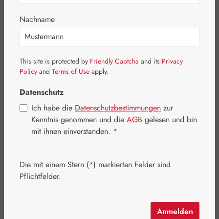
Nachname
This site is protected by
Friendly Captcha
and its
Privacy
Policy
and
Terms of Use
apply.
Datenschutz
Ich habe die
Datenschutzbestimmungen
zur
Kenntnis genommen und die
AGB
gelesen und bin
mit ihnen einverstanden.
*
Regulärer Preis:
69,50 €
Inhalt:
0.108 Kilogramm
(643,52 € / 1 Kilogramm)
Die mit einem Stern (*) markierten Felder sind
Preise inkl. MwSt. zzgl. Versandkosten
Pflichtfelder.
Artikel auf Lager.
Anmelden